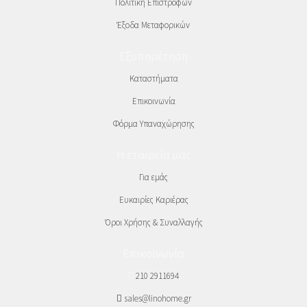
Πολιτική Επιστροφών
Έξοδα Μεταφορικών
Εξυπηρέτηση
Καταστήματα
Επικοινωνία
Φόρμα Υπαναχώρησης
Η εταιρεία μας
Για εμάς
Ευκαιρίες Καριέρας
Όροι Χρήσης & Συναλλαγής
Επικοινωνία
210 2911694
sales@linohome.gr