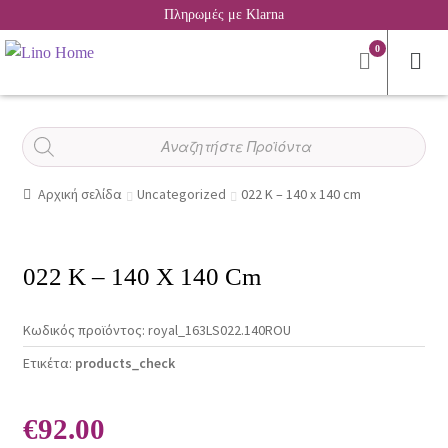
Πληρωμές με Klarna
0
Αναζήτηση
προϊόντων
Αρχική σελίδα
Uncategorized
022 K – 140 x 140 cm
022 K – 140 X 140 Cm
Κωδικός προϊόντος:
royal_163LS022.140ROU
Ετικέτα:
products_check
€
92.00