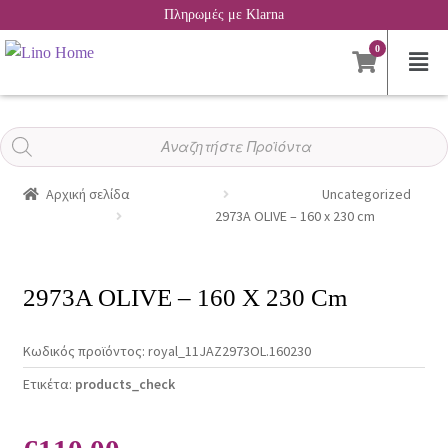
Πληρωμές με Klarna
0
Αναζήτηση
προϊόντων
Αρχική σελίδα
Uncategorized
2973A OLIVE – 160 x 230 cm
2973A OLIVE – 160 X 230 Cm
Κωδικός προϊόντος:
royal_11JAZ2973OL.160230
Ετικέτα:
products_check