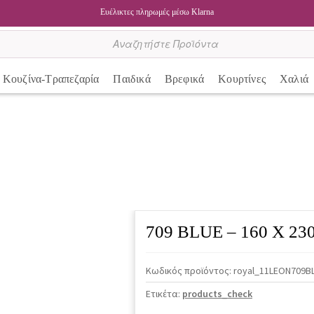
Ευέλικτες πληρωμές μέσω Klarna
Κουζίνα-Τραπεζαρία
Παιδικά
Βρεφικά
Κουρτίνες
Χαλιά
709 BLUE – 160 X 23
Κωδικός προϊόντος:
royal_11LEON709BL
Ετικέτα:
products_check