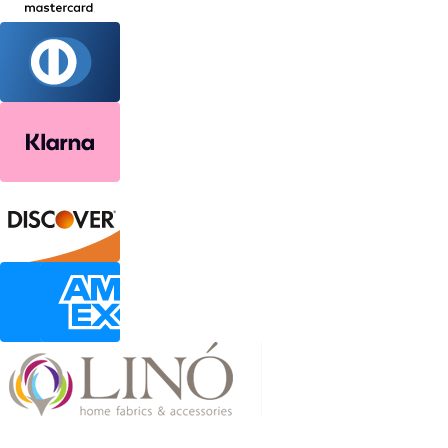
2026 LinoHome
Powered by: nevma.gr