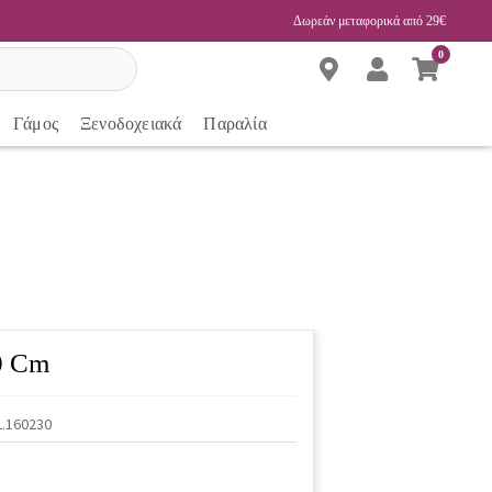
Δωρεάν μεταφορικά από 29€
0
Γάμος
Ξενοδοχειακά
Παραλία
0 Cm
.160230