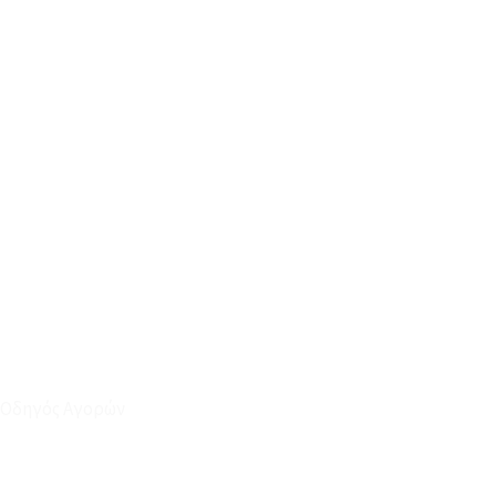
Οδηγός Αγορών
Ο Λογαριασμός μου
Το Καλάθι μου