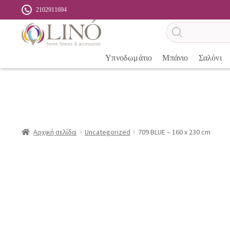
2102911694
Αναζήτηση
προϊόντων
Υπνοδωμάτιο
Μπάνιο
Σαλόνι
Αρχική σελίδα
Uncategorized
709 BLUE – 160 x 230 cm