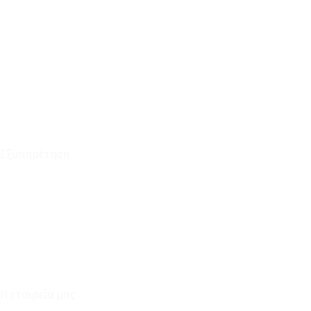
Οι Παραγγελίες μου
Τρόποι Αποστολής - Πληρωμής
Πολιτική Επιστροφών
Έξοδα Μεταφορικών
Εξυπηρέτηση
Καταστήματα
Επικοινωνία
Φόρμα Υπαναχώρησης
Η εταιρεία μας