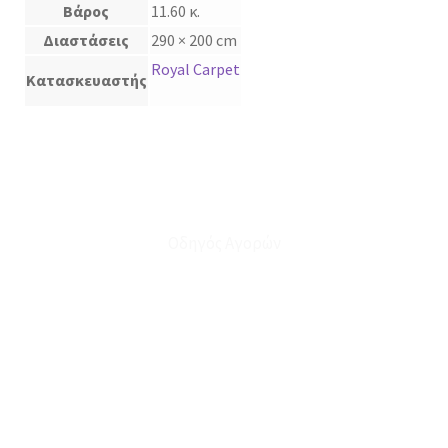
Βάρος
11.60 κ.
Διαστάσεις
290 × 200 cm
Royal Carpet
Κατασκευαστής
Οδηγός Αγορών
Ο Λογαριασμός μου
Το Καλάθι μου
Οι Παραγγελίες μου
Τρόποι Αποστολής - Πληρωμής
Πολιτική Επιστροφών
Έξοδα Μεταφορικών