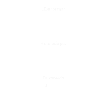
Εξυπηρέτηση
Καταστήματα
Επικοινωνία
Φόρμα Υπαναχώρησης
Η εταιρεία μας
Για εμάς
Ευκαιρίες Καριέρας
Όροι Χρήσης & Συναλλαγής
Επικοινωνία
210 2911694
sales@linohome.gr
ΑΡ. ΓΕΜΗ: 132380001000