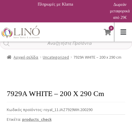
Πληρωμές με Klarna
Δωρεάν
μεταφορικά
από 29€
0
Αναζήτηση
προϊόντων
Αρχική σελίδα
Uncategorized
7929A WHITE – 200 x 290 cm
7929A WHITE – 200 X 290 Cm
Κωδικός προϊόντος:
royal_11JAZ7929WH.200290
Ετικέτα:
products_check