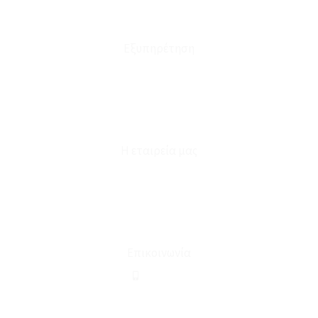
Έξοδα Μεταφορικών
Εξυπηρέτηση
Καταστήματα
Επικοινωνία
Φόρμα Υπαναχώρησης
Η εταιρεία μας
Για εμάς
Ευκαιρίες Καριέρας
Όροι Χρήσης & Συναλλαγής
Επικοινωνία
210 2911694
sales@linohome.gr