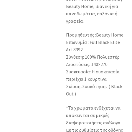
Beauty Home, ιδανική για
υπνοδωμάτια, σαλόνια ή
γραφεία.
Προμηθευτής :Beauty Home
Επωνυμία : Full Black Elite
Art 8392
Σύνθεση: 100% Πολυεστέρ
Διαστάσεις: 140×270
Συσκευασία: Η συσκευασία
περιέχει 1 κουρτίνα
Σκίαση :Συσκότησης ( Black
Out )
*Τα χρώματα ενδέχεται να
υπόκεινται σε μικρές
διαφοροποιήσεις ανάλογα
με τις ρυθμίσεις της οθόνης