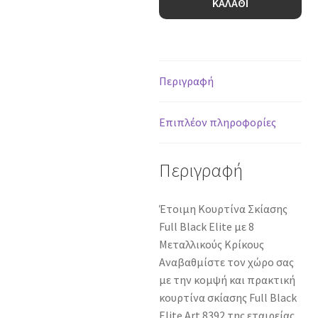
ΚΑΛΑΘΙ
Σκίασης
Με
8
Κρίκους
Elite
Περιγραφή
Art
8392
Επιπλέον πληροφορίες
Silver-
νο4
Περιγραφή
140x270
Γκρι
ποσότητα
Έτοιμη Κουρτίνα Σκίασης
Full Black Elite με 8
Μεταλλικούς Κρίκους
Αναβαθμίστε τον χώρο σας
με την κομψή και πρακτική
κουρτίνα σκίασης Full Black
Elite Art 8392 της εταιρείας