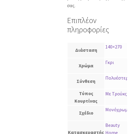
σας.
Επιπλέον
πληροφορίες
140×270
Διάσταση
Γκρι
Χρώμα
Πολυέστερ
Σύνθεση
Τύπος
Με Τρούκς
Κουρτίνας
Μονόχρωμο
Σχέδιο
Beauty
Κατασκευαστής
Home