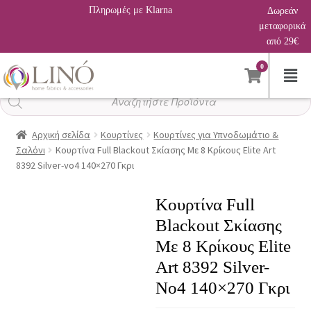
Πληρωμές με Klarna
Δωρεάν
μεταφορικά
από 29€
0
Αναζήτηση
προϊόντων
Αρχική σελίδα
Κουρτίνες
Κουρτίνες για Υπνοδωμάτιο &
Σαλόνι
Κουρτίνα Full Blackout Σκίασης Με 8 Κρίκους Elite Art
8392 Silver-νο4 140×270 Γκρι
Κουρτίνα Full
Blackout Σκίασης
Με 8 Κρίκους Elite
Art 8392 Silver-
Νο4 140×270 Γκρι