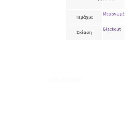
Μεμονωμένο
Τεμάχια
Blackout
Σκίαση
Οδηγός Αγορών
Ο Λογαριασμός μου
Το Καλάθι μου
Οι Παραγγελίες μου
Τρόποι Αποστολής - Πληρωμής
Πολιτική Επιστροφών