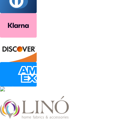
2026 LinoHome
Powered by:
nevma.gr