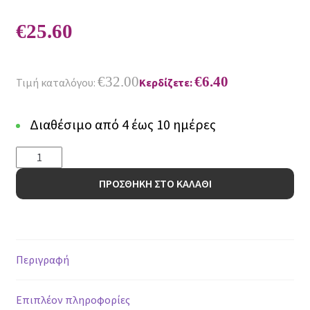
€
25.60
€
32.00
€
6.40
Τιμή καταλόγου:
Κερδίζετε:
Διαθέσιμο από 4 έως 10 ημέρες
Πατάκι
Rustic
ΠΡΟΣΘΗΚΗ ΣΤΟ ΚΑΛΑΘΙ
Art
9332
67x140
Μπεζ
ποσότητα
Περιγραφή
Επιπλέον πληροφορίες