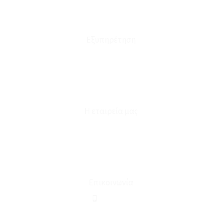
Πολιτική Επιστροφών
Έξοδα Μεταφορικών
Εξυπηρέτηση
Καταστήματα
Επικοινωνία
Φόρμα Υπαναχώρησης
Η εταιρεία μας
Για εμάς
Ευκαιρίες Καριέρας
Όροι Χρήσης & Συναλλαγής
Επικοινωνία
210 2911694
sales@linohome.gr