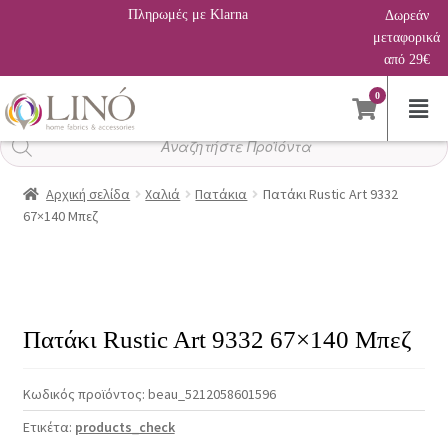
Πληρωμές με Klarna
Δωρεάν
μεταφορικά
από 29€
0
Αναζήτηση
προϊόντων
Αρχική σελίδα
Χαλιά
Πατάκια
Πατάκι Rustic Art 9332
67×140 Μπεζ
Πατάκι Rustic Art 9332 67×140 Μπεζ
Κωδικός προϊόντος:
beau_5212058601596
Ετικέτα:
products_check