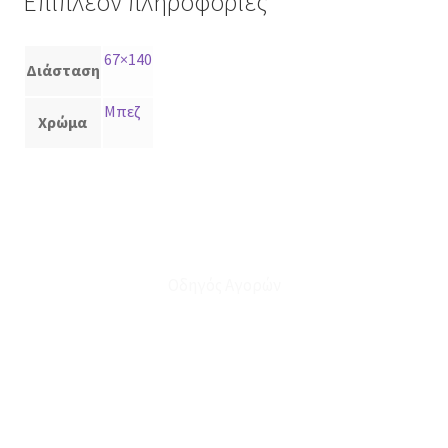
Επιπλέον πληροφορίες
67×140
Διάσταση
Μπεζ
Χρώμα
Οδηγός Αγορών
Ο Λογαριασμός μου
Το Καλάθι μου
Οι Παραγγελίες μου
Τρόποι Αποστολής - Πληρωμής