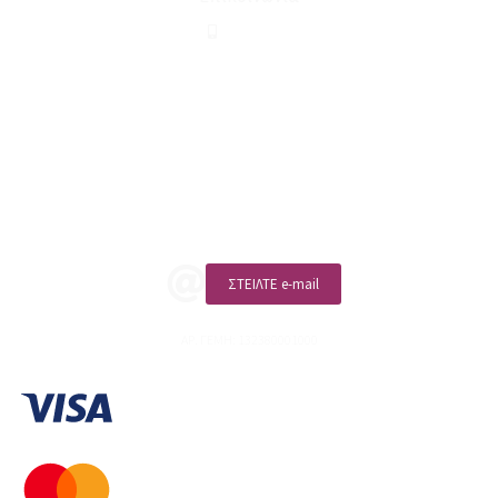
210 2911694
sales@linohome.gr
ΑΡ. ΓΕΜΗ: 132380001000
Επικοινωνία
ΚΑΛΕΣΤΕ ΜΑΣ
ΣΤΕΙΛΤΕ e-mail
ΑΡ. ΓΕΜΗ: 132380001000