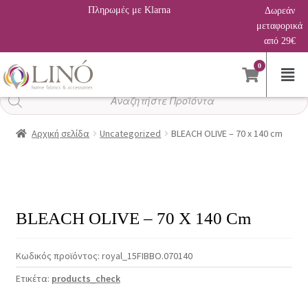
Πληρωμές με Klarna
Δωρεάν
μεταφορικά
από 29€
0
Αναζήτηση
προϊόντων
Αρχική σελίδα
Uncategorized
BLEACH OLIVE – 70 x 140 cm
BLEACH OLIVE – 70 X 140 Cm
Κωδικός προϊόντος:
royal_15FIBBO.070140
Ετικέτα:
products_check