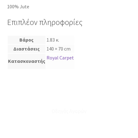
100% Jute
Επιπλέον πληροφορίες
Βάρος
1.83 κ.
Διαστάσεις
140 × 70 cm
Royal Carpet
Κατασκευαστής
Οδηγός Αγορών
Ο Λογαριασμός μου
Το Καλάθι μου