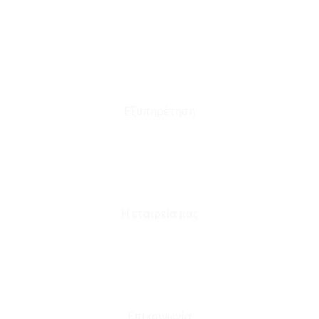
Οι Παραγγελίες μου
Τρόποι Αποστολής - Πληρωμής
Πολιτική Επιστροφών
Έξοδα Μεταφορικών
Εξυπηρέτηση
Καταστήματα
Επικοινωνία
Φόρμα Υπαναχώρησης
Η εταιρεία μας
Για εμάς
Ευκαιρίες Καριέρας
Όροι Χρήσης & Συναλλαγής
Επικοινωνία