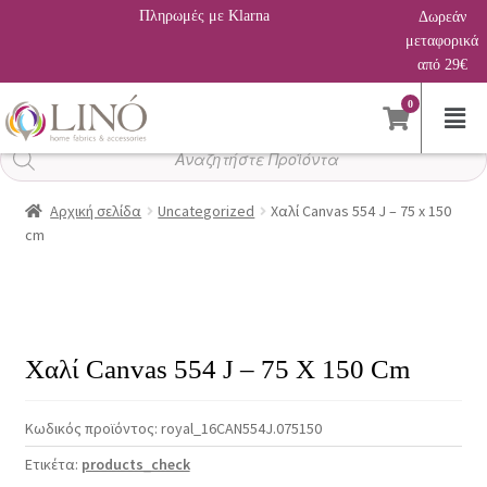
Πληρωμές με Klarna
Δωρεάν
μεταφορικά
από 29€
0
Αναζήτηση
προϊόντων
Αρχική σελίδα
Uncategorized
Χαλί Canvas 554 J – 75 x 150
cm
Χαλί Canvas 554 J – 75 X 150 Cm
Κωδικός προϊόντος:
royal_16CAN554J.075150
Ετικέτα:
products_check