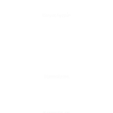
Οδηγός Αγορών
Ο Λογαριασμός μου
Το Καλάθι μου
Οι Παραγγελίες μου
Τρόποι Αποστολής - Πληρωμής
Πολιτική Επιστροφών
Έξοδα Μεταφορικών
Εξυπηρέτηση
Καταστήματα
Επικοινωνία
Φόρμα Υπαναχώρησης
Η εταιρεία μας