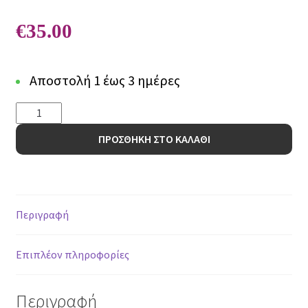
€
35.00
Αποστολή 1 έως 3 ημέρες
Χαλί
Canvas
ΠΡΟΣΘΗΚΗ ΣΤΟ ΚΑΛΑΘΙ
554
J
-
75
x
Περιγραφή
150
cm
Επιπλέον πληροφορίες
ποσότητα
Περιγραφή