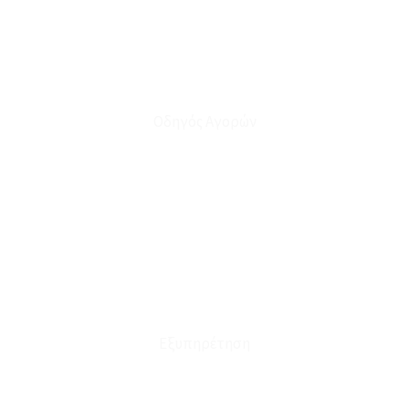
Οδηγός Αγορών
Ο Λογαριασμός μου
Το Καλάθι μου
Οι Παραγγελίες μου
Τρόποι Αποστολής - Πληρωμής
Πολιτική Επιστροφών
Έξοδα Μεταφορικών
Εξυπηρέτηση
Καταστήματα
Επικοινωνία