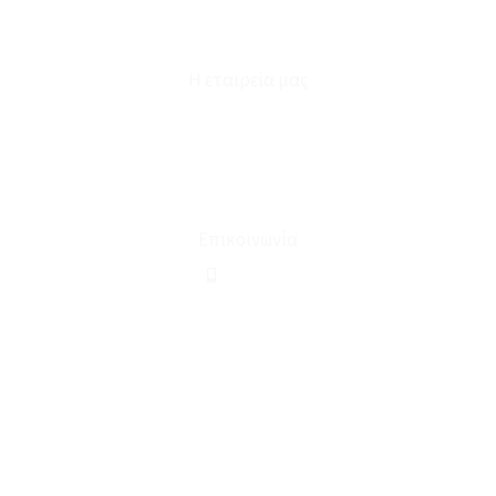
Φόρμα Υπαναχώρησης
Η εταιρεία μας
Για εμάς
Ευκαιρίες Καριέρας
Όροι Χρήσης & Συναλλαγής
Επικοινωνία
210 2911694
sales@linohome.gr
ΑΡ. ΓΕΜΗ: 132380001000
Επικοινωνία
ΚΑΛΕΣΤΕ ΜΑΣ