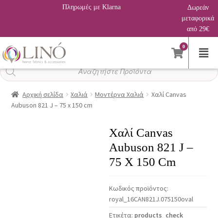
Πληρωμές με Klarna
Δωρεάν
μεταφορικά
από 29€
0
Αναζήτηση
προϊόντων
Αρχική σελίδα
Χαλιά
Μοντέρνα Χαλιά
Χαλί Canvas
Aubuson 821 J – 75 x 150 cm
Χαλί Canvas
Aubuson 821 J –
75 X 150 Cm
Κωδικός προϊόντος:
royal_16CAN821J.075150oval
Ετικέτα:
products_check