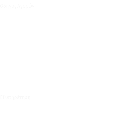
Οδηγός Αγορών
Ο Λογαριασμός μου
Το Καλάθι μου
Οι Παραγγελίες μου
Τρόποι Αποστολής - Πληρωμής
Πολιτική Επιστροφών
Έξοδα Μεταφορικών
Εξυπηρέτηση
Καταστήματα
Επικοινωνία
Φόρμα Υπαναχώρησης