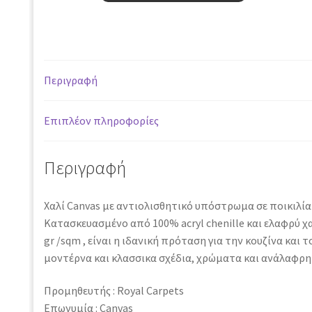
Aubuson
822
J
-
Περιγραφή
75
x
150
Επιπλέον πληροφορίες
cm
ποσότητα
Περιγραφή
Χαλί Canvas με αντιολισθητικό υπόστρωμα σε ποικιλία
Κατασκευασμένo από 100% acryl chenille και ελαφρύ χαλ
gr /sqm , είναι η ιδανική πρόταση για την κουζίνα και 
μοντέρνα και κλασσικα σχέδια, χρώματα και ανάλαφρη
Προμηθευτής : Royal Carpets
Επωνυμία : Canvas