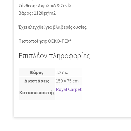
Σύνθεση : Ακριλικό & Σενίλ
Βάρος : 1120gr/m2
Έχει ελεγχθεί για βλαβερές ουσίες.
Πιστοποίηση: OEKO-TEX®
Επιπλέον πληροφορίες
Βάρος
1.27 κ.
Διαστάσεις
150 × 75 cm
Royal Carpet
Κατασκευαστής