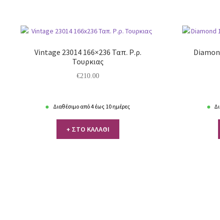
Vintage 23014 166×236 Ταπ. Ρ.ρ.
Diamond
Τουρκιας
€
210.00
Διαθέσιμο από 4 έως 10 ημέρες
Δι
+ ΣΤΟ ΚΑΛΑΘΙ