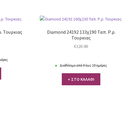
ρ. Τουρκιας
Diamond 24192 133χ190 Ταπ. Ρ.ρ.
Τουρκιας
€
120.00
μέρες
Διαθέσιμο από 4 έως 10 ημέρες
+ ΣΤΟ ΚΑΛΑΘΙ