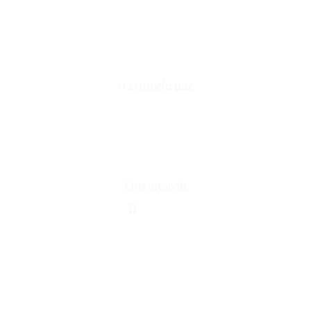
Καταστήματα
Επικοινωνία
Φόρμα Υπαναχώρησης
Η εταιρεία μας
Για εμάς
Ευκαιρίες Καριέρας
Όροι Χρήσης & Συναλλαγής
Επικοινωνία
210 2911694
sales@linohome.gr
ΑΡ. ΓΕΜΗ: 132380001000
Επικοινωνία