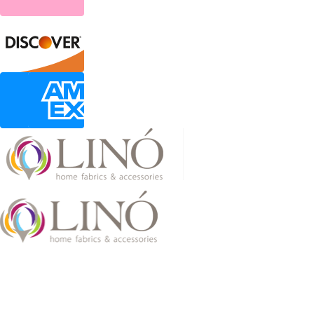
2026 LinoHome
Powered by:
nevma.gr