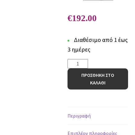
€
192.00
Διαθέσιμο από 1 έως
3 ημέρες
Χαλί
Century
ΠΡΟΣΘΗΚΗ ΣΤΟ
486A
ΚΑΛΑΘΙ
GREEN
-
80
x
480
Περιγραφή
cm
ποσότητα
Επιπλέον πληροφορίες