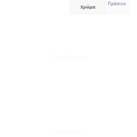
Πράσινο
Χρώμα
Οδηγός Αγορών
Ο Λογαριασμός μου
Το Καλάθι μου
Οι Παραγγελίες μου
Τρόποι Αποστολής - Πληρωμής
Πολιτική Επιστροφών
Έξοδα Μεταφορικών
Εξυπηρέτηση