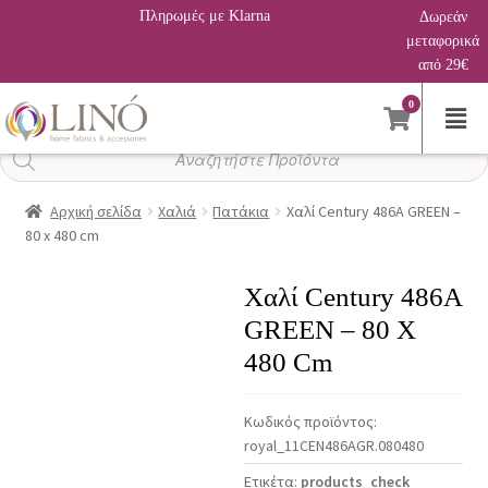
Πληρωμές με Klarna
Δωρεάν
μεταφορικά
από 29€
0
Αναζήτηση
προϊόντων
Αρχική σελίδα
Χαλιά
Πατάκια
Χαλί Century 486A GREEN –
80 x 480 cm
Χαλί Century 486A
GREEN – 80 X
480 Cm
Κωδικός προϊόντος:
royal_11CEN486AGR.080480
Ετικέτα:
products_check