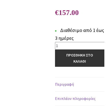
€
157.00
Διαθέσιμο από 1 έως
3 ημέρες
Χαλί
Chiara
ΠΡΟΣΘΗΚΗ ΣΤΟ
85008
ΚΑΛΑΘΙ
W
-
200
x
Περιγραφή
290
cm
Επιπλέον πληροφορίες
ποσότητα