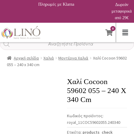
Πληρωμές με Klarna
Δωρεάν
μεταφορικά
από 29€
0
Αναζήτηση
προϊόντων
Αρχική σελίδα
Χαλιά
Μοντέρνα Χαλιά
Χαλί Cocoon 59602
055 – 240 x 340 cm
Χαλί Cocoon
59602 055 – 240 X
340 Cm
Κωδικός προϊόντος:
royal_11COC59602055.240340
Ετικέτα:
products_check