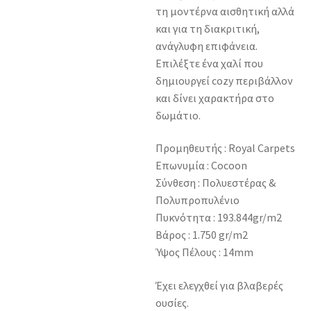
τη μοντέρνα αισθητική αλλά
και για τη διακριτική,
ανάγλυφη επιφάνεια.
Επιλέξτε ένα χαλί που
δημιουργεί cozy περιβάλλον
και δίνει χαρακτήρα στο
δωμάτιο.
Προμηθευτής : Royal Carpets
Επωνυμία : Cocoon
Σύνθεση : Πολυεστέρας &
Πολυπροπυλένιο
Πυκνότητα : 193.844gr/m2
Βάρος : 1.750 gr/m2
Ύψος Πέλους : 14mm
Έχει ελεγχθεί για βλαβερές
ουσίες.