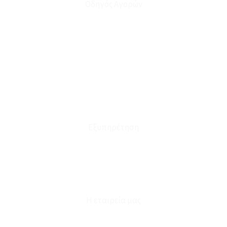
Οδηγός Αγορών
Ο Λογαριασμός μου
Το Καλάθι μου
Οι Παραγγελίες μου
Τρόποι Αποστολής - Πληρωμής
Πολιτική Επιστροφών
Έξοδα Μεταφορικών
Εξυπηρέτηση
Καταστήματα
Επικοινωνία
Φόρμα Υπαναχώρησης
Η εταιρεία μας
Για εμάς