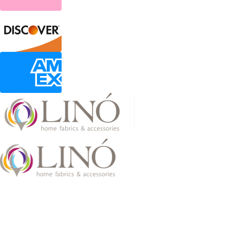
2026 LinoHome
Powered by:
nevma.gr