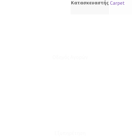
Κατασκευαστής
Carpet
Οδηγός Αγορών
Ο Λογαριασμός μου
Το Καλάθι μου
Οι Παραγγελίες μου
Τρόποι Αποστολής - Πληρωμής
Πολιτική Επιστροφών
Έξοδα Μεταφορικών
Εξυπηρέτηση