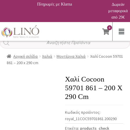
Πληρωμές με Klarna
Δωρεάν
μεταφορικά
από 29€
0
Αναζήτηση
προϊόντων
Αρχική σελίδα
Χαλιά
Μοντέρνα Χαλιά
Χαλί Cocoon 59701
861 – 200 x 290 cm
Χαλί Cocoon
59701 861 – 200 X
290 Cm
Κωδικός προϊόντος:
royal_11COC59701861.200290
Ετικέτα:
products_check