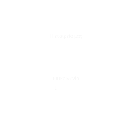
Καταστήματα
Επικοινωνία
Φόρμα Υπαναχώρησης
Η εταιρεία μας
Για εμάς
Ευκαιρίες Καριέρας
Όροι Χρήσης & Συναλλαγής
Επικοινωνία
210 2911694
sales@linohome.gr
ΑΡ. ΓΕΜΗ: 132380001000
Επικοινωνία