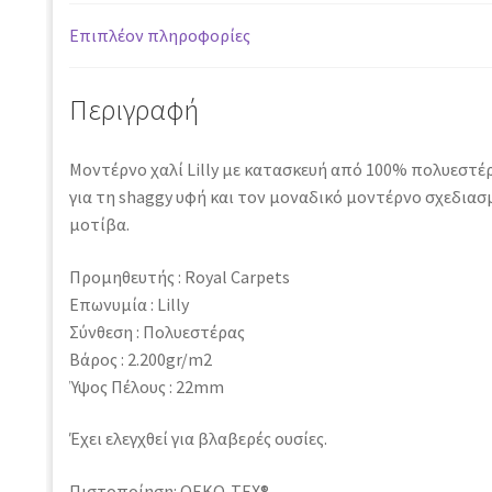
Επιπλέον πληροφορίες
Περιγραφή
Μοντέρνο χαλί Lilly με κατασκευή από 100% πολυεστέρ
για τη shaggy υφή και τον μοναδικό μοντέρνο σχεδιασ
μοτίβα.
Προμηθευτής : Royal Carpets
Επωνυμία : Lilly
Σύνθεση : Πολυεστέρας
Βάρος : 2.200gr/m2
Ύψος Πέλους : 22mm
Έχει ελεγχθεί για βλαβερές ουσίες.
Πιστοποίηση: OEKO-TEX®