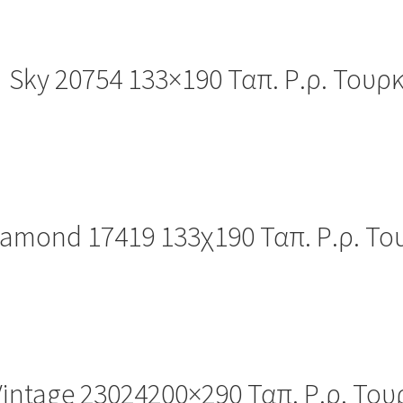
Sky 20754 133×190 Ταπ. Ρ.ρ. Τουρκ
iamond 17419 133χ190 Ταπ. Ρ.ρ. Το
Vintage 23024200×290 Ταπ. Ρ.ρ. Του