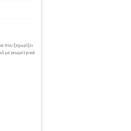
α που ξεχωρίζει
μό με γεωμετρικά