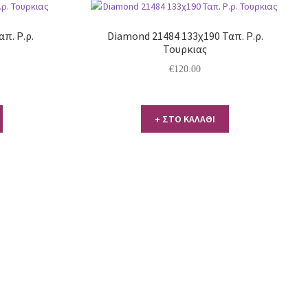
απ. Ρ.ρ.
Diamond 21484 133χ190 Ταπ. Ρ.ρ.
Τουρκιας
€
120.00
+ ΣΤΟ ΚΑΛΑΘΙ