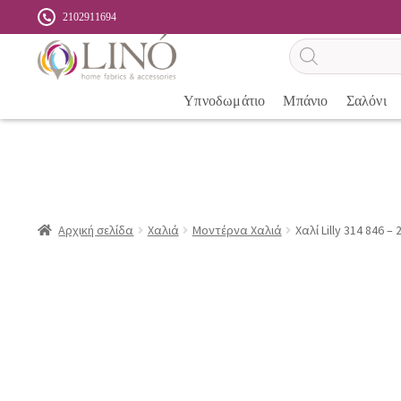
2102911694
Αναζήτηση
προϊόντων
Υπνοδωμάτιο
Μπάνιο
Σαλόνι
Αρχική σελίδα
Χαλιά
Μοντέρνα Χαλιά
Χαλί Lilly 314 846 –