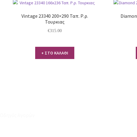
Vintage 23340 200×290 Ταπ. Ρ.ρ.
Diamond
Τουρκιας
€
315.00
+ ΣΤΟ ΚΑΛΑΘΙ
Οδηγός Αγορών
Ο Λογαριασμός μου