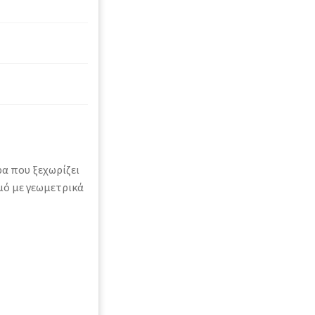
α που ξεχωρίζει
μό με γεωμετρικά