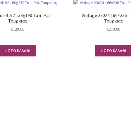
 24192 133χ190 Ταπ. Ρ.ρ.
Vintage 23024 166×236 Τ
Τουρκιας
Τουρκιας
€
120.00
€
210.00
+ ΣΤΟ ΚΑΛΑΘΙ
+ ΣΤΟ ΚΑΛΑΘΙ