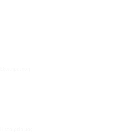
Το Καλάθι μου
Οι Παραγγελίες μου
Τρόποι Αποστολής - Πληρωμής
Πολιτική Επιστροφών
Έξοδα Μεταφορικών
Εξυπηρέτηση
Καταστήματα
Επικοινωνία
Φόρμα Υπαναχώρησης
Η εταιρεία μας