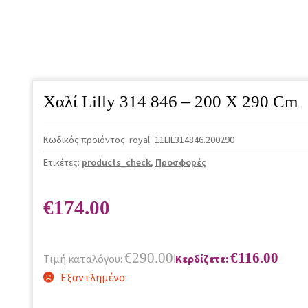
Χαλί Lilly 314 846 – 200 X 290 Cm
Κωδικός προϊόντος:
royal_11LIL314846.200290
Ετικέτες:
products_check
,
Προσφορές
€
174.00
€
290.00
€
116.00
Τιμή καταλόγου:
Κερδίζετε:
|
Εξαντλημένο