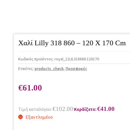
Χαλί Lilly 318 860 – 120 X 170 Cm
Κωδικός προϊόντος:
royal_11LIL318860.120170
Ετικέτες:
products_check
,
Προσφορές
€
61.00
€
102.00
€
41.00
Τιμή καταλόγου:
Κερδίζετε:
|
Εξαντλημένο