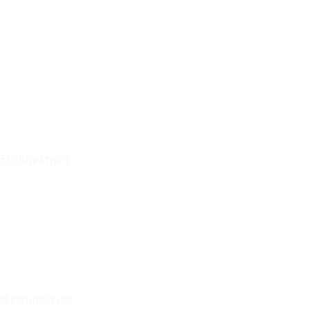
Το Καλάθι μου
Οι Παραγγελίες μου
Τρόποι Αποστολής - Πληρωμής
Πολιτική Επιστροφών
Έξοδα Μεταφορικών
Εξυπηρέτηση
Καταστήματα
Επικοινωνία
Φόρμα Υπαναχώρησης
Η εταιρεία μας