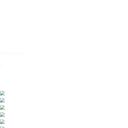
Για εμάς
Ευκαιρίες Καριέρας
Όροι Χρήσης & Συναλλαγής
Επικοινωνία
210 2911694
sales@linohome.gr