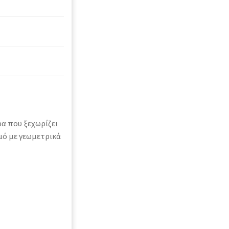
α που ξεχωρίζει
μό με γεωμετρικά