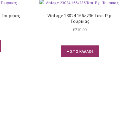
. Τουρκιας
Vintage 23024 166×236 Ταπ. Ρ.ρ.
Τουρκιας
€
210.00
+ ΣΤΟ ΚΑΛΑΘΙ