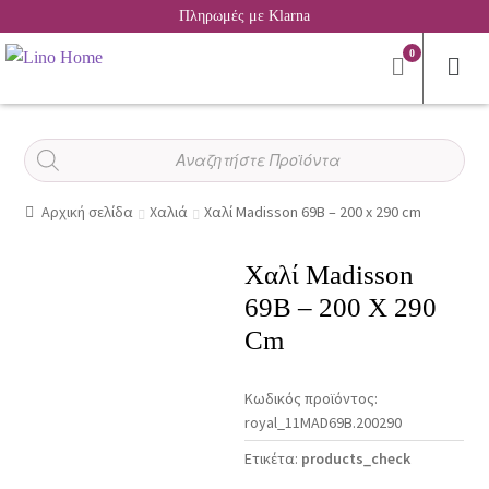
Πληρωμές με Klarna
0
Αναζήτηση
προϊόντων
Αρχική σελίδα
Χαλιά
Χαλί Madisson 69B – 200 x 290 cm
Χαλί Madisson
69B – 200 X 290
Cm
Κωδικός προϊόντος:
royal_11MAD69B.200290
Ετικέτα:
products_check