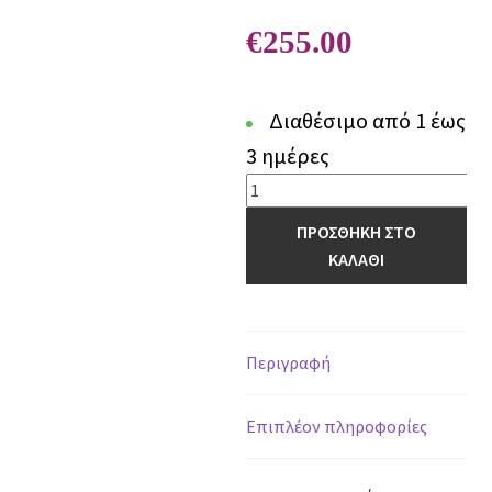
€
255.00
Διαθέσιμο από 1 έως
3 ημέρες
Χαλί
Madisson
ΠΡΟΣΘΗΚΗ ΣΤΟ
69B
ΚΑΛΑΘΙ
-
200
x
290
Περιγραφή
cm
ποσότητα
Επιπλέον πληροφορίες