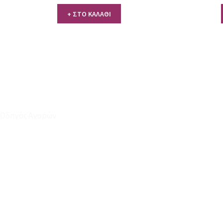
+ ΣΤΟ ΚΑΛΑΘΙ
Οδηγός Αγορών
Ο Λογαριασμός μου
Το Καλάθι μου
Οι Παραγγελίες μου
Τρόποι Αποστολής - Πληρωμής
Πολιτική Επιστροφών
Έξοδα Μεταφορικών