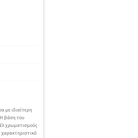
α με ιδιαίτερη
 Η βάση του
τέλ χρωματισμούς
ο χαρακτηριστικό