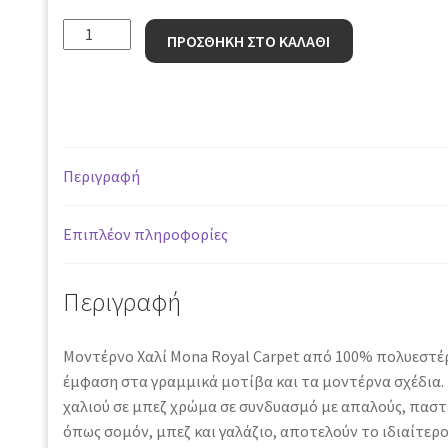
Χαλί
ΠΡΟΣΘΗΚΗ ΣΤΟ ΚΑΛΑΘΙ
Mona
416
BEIGE
BLUE
-
Περιγραφή
200
x
250
Επιπλέον πληροφορίες
cm
ποσότητα
Περιγραφή
Μοντέρνο Χαλί Mona Royal Carpet από 100% πολυεστέρ
έμφαση στα γραμμικά μοτίβα και τα μοντέρνα σχέδια.
χαλιού σε μπεζ χρώμα σε συνδυασμό με απαλούς, πασ
όπως σομόν, μπεζ και γαλάζιο, αποτελούν το ιδιαίτερ