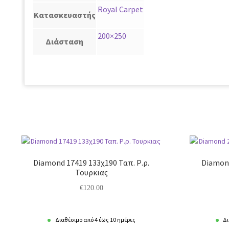
Royal Carpet
Κατασκευαστής
200×250
Διάσταση
Diamond 17419 133χ190 Ταπ. Ρ.ρ.
Diamond
Τουρκιας
€
120.00
Διαθέσιμο από 4 έως 10 ημέρες
Δι