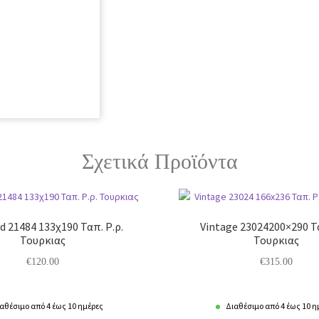
Σχετικά Προϊόντα
 21484 133χ190 Ταπ. Ρ.ρ.
Vintage 23024200×290 Τα
Τουρκιας
Τουρκιας
€
120.00
€
315.00
αθέσιμο από 4 έως 10 ημέρες
Διαθέσιμο από 4 έως 10 η