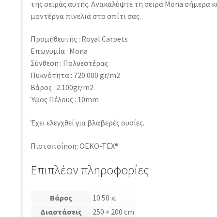
της σειράς αυτής. Ανακαλύψτε τη σειρά Mona σήμερα κ
μοντέρνα πινελιά στο σπίτι σας.
Προμηθευτής : Royal Carpets
Επωνυμία : Mona
Σύνθεση : Πολυεστέρας
Πυκνότητα : 720.000 gr/m2
Βάρος : 2.100gr/m2
Ύψος Πέλους : 10mm
Έχει ελεγχθεί για βλαβερές ουσίες.
Πιστοποίηση: OEKO-TEX®
Επιπλέον πληροφορίες
Βάρος
10.50 κ.
Διαστάσεις
250 × 200 cm