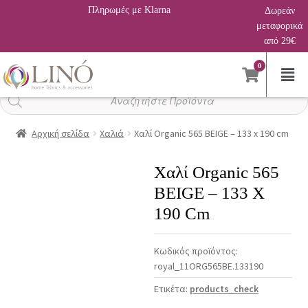
Πληρωμές με Klarna
Δωρεάν
μεταφορικά
από 29€
0
Αναζήτηση
προϊόντων
Αρχική σελίδα
Χαλιά
Χαλί Organic 565 BEIGE – 133 x 190 cm
Χαλί Organic 565
BEIGE – 133 X
190 Cm
Κωδικός προϊόντος:
royal_11ORG565BE.133190
Ετικέτα:
products_check