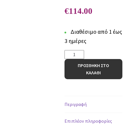
€
114.00
Διαθέσιμο από 1 έως
3 ημέρες
Χαλί
Organic
ΠΡΟΣΘΗΚΗ ΣΤΟ
565
ΚΑΛΑΘΙ
BEIGE
-
133
x
190
Περιγραφή
cm
ποσότητα
Επιπλέον πληροφορίες