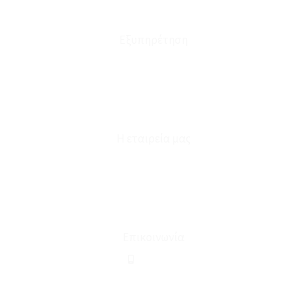
Έξοδα Μεταφορικών
Εξυπηρέτηση
Καταστήματα
Επικοινωνία
Φόρμα Υπαναχώρησης
Η εταιρεία μας
Για εμάς
Ευκαιρίες Καριέρας
Όροι Χρήσης & Συναλλαγής
Επικοινωνία
210 2911694
sales@linohome.gr
ΑΡ. ΓΕΜΗ: 132380001000