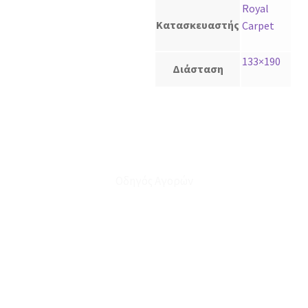
Royal
Κατασκευαστής
Carpet
133×190
Διάσταση
Οδηγός Αγορών
Ο Λογαριασμός μου
Το Καλάθι μου
Οι Παραγγελίες μου
Τρόποι Αποστολής - Πληρωμής
Πολιτική Επιστροφών