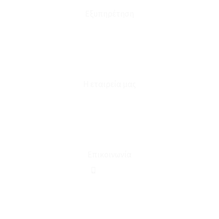
Εξυπηρέτηση
Καταστήματα
Επικοινωνία
Φόρμα Υπαναχώρησης
Η εταιρεία μας
Για εμάς
Ευκαιρίες Καριέρας
Όροι Χρήσης & Συναλλαγής
Επικοινωνία
210 2911694
sales@linohome.gr
ΑΡ. ΓΕΜΗ: 132380001000