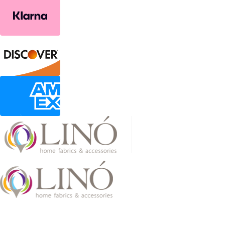
2026 LinoHome
Powered by:
nevma.gr