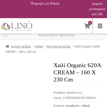
Πληρωμές με Klarna
Δωρεάν
μεταφορικά
από 29€
0
Αναζήτηση
προϊόντων
Αρχική σελίδα
Χαλιά
Μοντέρνα Χαλιά
Χαλί Organic 620A
CREAM – 160 x 230 cm
Χαλί Organic 620A
CREAM – 160 X
230 Cm
Κωδικός προϊόντος:
royal_11ORGS620ΑCR.160230
Ετικέτα:
products_check