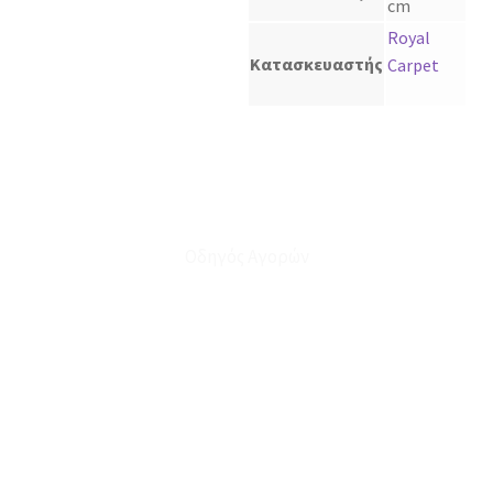
cm
Royal
Κατασκευαστής
Carpet
Οδηγός Αγορών
Ο Λογαριασμός μου
Το Καλάθι μου
Οι Παραγγελίες μου
Τρόποι Αποστολής - Πληρωμής
Πολιτική Επιστροφών
Έξοδα Μεταφορικών