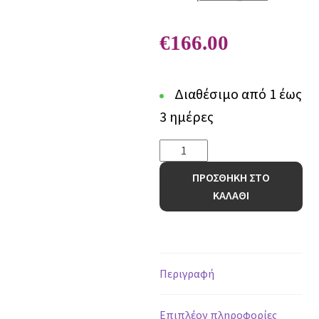
€
166.00
Διαθέσιμο από 1 έως
3 ημέρες
Χαλί
Organic
ΠΡΟΣΘΗΚΗ ΣΤΟ
620A
ΚΑΛΑΘΙ
CREAM
-
160
x
230
Περιγραφή
cm
ποσότητα
Επιπλέον πληροφορίες