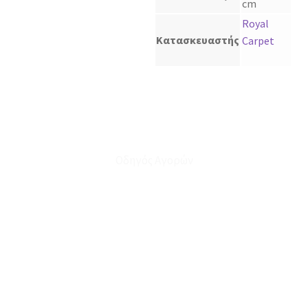
cm
Royal
Κατασκευαστής
Carpet
Οδηγός Αγορών
Ο Λογαριασμός μου
Το Καλάθι μου
Οι Παραγγελίες μου
Τρόποι Αποστολής - Πληρωμής
Πολιτική Επιστροφών
Έξοδα Μεταφορικών