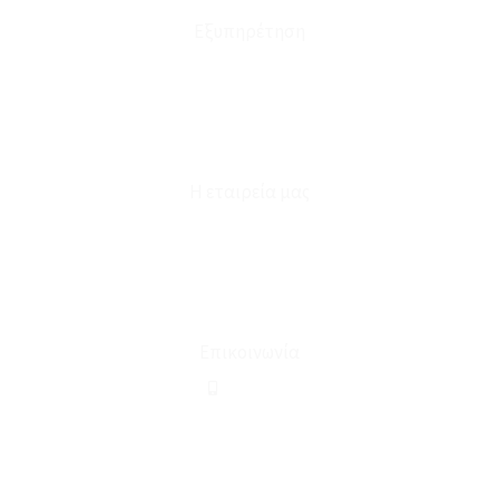
Εξυπηρέτηση
Καταστήματα
Επικοινωνία
Φόρμα Υπαναχώρησης
Η εταιρεία μας
Για εμάς
Ευκαιρίες Καριέρας
Όροι Χρήσης & Συναλλαγής
Επικοινωνία
210 2911694
sales@linohome.gr
ΑΡ. ΓΕΜΗ: 132380001000