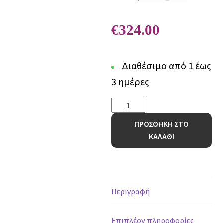
€
324.00
Διαθέσιμο από 1 έως
3 ημέρες
Χαλί
Organic
ΠΡΟΣΘΗΚΗ ΣΤΟ
682Β
ΚΑΛΑΘΙ
CREAM
-
240
x
300
Περιγραφή
cm
ποσότητα
Επιπλέον πληροφορίες