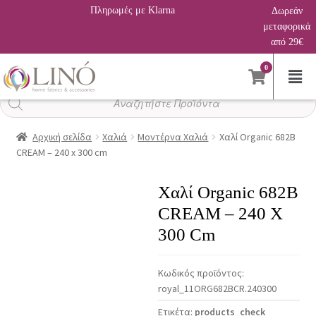
Πληρωμές με Klarna
Δωρεάν
μεταφορικά
από 29€
0
Αναζήτηση
προϊόντων
Αρχική σελίδα
Χαλιά
Μοντέρνα Χαλιά
Χαλί Organic 682Β
CREAM – 240 x 300 cm
Χαλί Organic 682Β
CREAM – 240 X
300 Cm
Κωδικός προϊόντος:
royal_11ORG682ΒCR.240300
Ετικέτα:
products_check