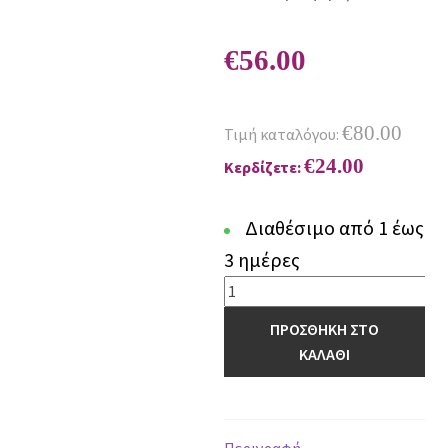
€
56.00
€
80.00
Τιμή καταλόγου:
€
24.00
Κερδίζετε:
Διαθέσιμο από 1 έως
3 ημέρες
Χαλί
Refold
ΠΡΟΣΘΗΚΗ ΣΤΟ
21802
ΚΑΛΑΘΙ
648
-
120
x