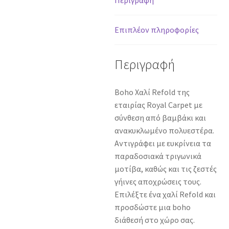
Περιγραφή
170
cm
Επιπλέον πληροφορίες
ποσότητα
Περιγραφή
Boho Χαλί Refold της
εταιρίας Royal Carpet με
σύνθεση από βαμβάκι και
ανακυκλωμένο πολυεστέρα.
Αντιγράφει με ευκρίνεια τα
παραδοσιακά τριγωνικά
μοτίβα, καθώς και τις ζεστές
γήινες αποχρώσεις τους.
Επιλέξτε ένα χαλί Refold και
προσδώστε μια boho
διάθεσή στο χώρο σας.