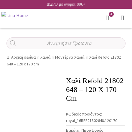
ΔΩΡΟ με αγορές 80€+
0
Αναζήτηση
προϊόντων
Αρχική σελίδα
Χαλιά
Μοντέρνα Χαλιά
Χαλί Refold 21802
648 – 120 x 170 cm
Χαλί Refold 21802
648 – 120 X 170
Cm
Κωδικός προϊόντος:
royal_16REF21802648.120170
Ετικέτα:
Προσφορές