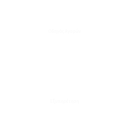
Οδηγός Αγορών
Ο Λογαριασμός μου
Το Καλάθι μου
Οι Παραγγελίες μου
Τρόποι Αποστολής - Πληρωμής
Πολιτική Επιστροφών
Έξοδα Μεταφορικών
Εξυπηρέτηση
Καταστήματα
Επικοινωνία