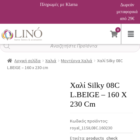
Πληρωμές με Klarna
Δωρεάν
μεταφορικά
από 29€
0
Αναζήτηση
προϊόντων
Αρχική σελίδα
Χαλιά
Μοντέρνα Χαλιά
Χαλί Silky 08C
L.BEIGE – 160 x 230 cm
Χαλί Silky 08C
L.BEIGE – 160 X
230 Cm
Κωδικός προϊόντος:
royal_11SIL08C.160230
Ετικέτα:
products_check