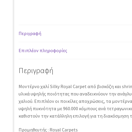
24I
L.BEIGE
-
240
Περιγραφή
x
350
cm
Επιπλέον πληροφορίες
ποσότητα
Περιγραφή
Μοντέρνο χαλί Silky Royal Carpet από βισκόζη και shr
υλικά υψηλής ποιότητας που αναδεικνύουν την ανάγλυ
χαλιού. Επιπλέον οι ποικίλες αποχρώσεις, τα μοντέρνα
υψηλή πυκνότητα με 960.000 κόμπους ανά τετραγωνικ
καθιστούν την κατάλληλη επιλογή για τη διακόσμηση τ
Προμηθευτής : Royal Carpets