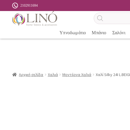
2102911694
Αναζήτηση
προϊόντων
Υπνοδωμάτιο
Μπάνιο
Σαλόνι
Αρχική σελίδα
Χαλιά
Μοντέρνα Χαλιά
Χαλί Silky 24I L.BEI