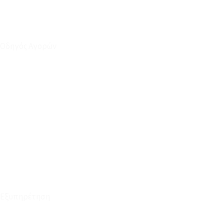
Οδηγός Αγορών
Ο Λογαριασμός μου
Το Καλάθι μου
Οι Παραγγελίες μου
Τρόποι Αποστολής - Πληρωμής
Πολιτική Επιστροφών
Έξοδα Μεταφορικών
Εξυπηρέτηση
Καταστήματα