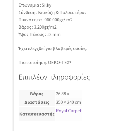
Επωνυμία : Silky
Σύνθεση : Βισκόζη & Πολυεστέρας
Πυκνότητα : 960.000gr/ m2
Βάρος : 3.200gr/m2
Ύψος Πέλους : 12 mm
Έχει ελεγχθεί για βλαβερές ουσίες.
Πιστοποίηση: OEKO-TEX®
Επιπλέον πληροφορίες
Βάρος
26.88 κ.
Διαστάσεις
350 × 240 cm
Royal Carpet
Κατασκευαστής