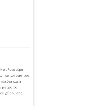
ink πολυεστέρα
φη επιφάνεια του
 σχέδια και η
ό μέτρο το
ου χώρου σας.