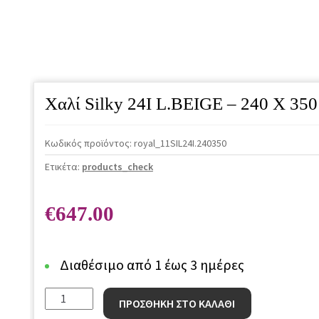
Χαλί Silky 24I L.BEIGE – 240 X 35
Κωδικός προϊόντος:
royal_11SIL24I.240350
Ετικέτα:
products_check
€
647.00
Διαθέσιμο από 1 έως 3 ημέρες
Χαλί
ΠΡΟΣΘΗΚΗ ΣΤΟ ΚΑΛΑΘΙ
Silky