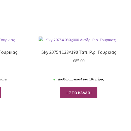
 Τουρκιας
Sky 20754 133×190 Ταπ. Ρ.ρ. Τουρκιας
€
85.00
μέρες
Διαθέσιμο από 4 έως 10 ημέρες
+ ΣΤΟ ΚΑΛΑΘΙ