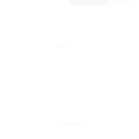
Οδηγός Αγορών
Ο Λογαριασμός μου
Το Καλάθι μου
Οι Παραγγελίες μου
Τρόποι Αποστολής - Πληρωμής
Πολιτική Επιστροφών
Έξοδα Μεταφορικών
Εξυπηρέτηση
Καταστήματα