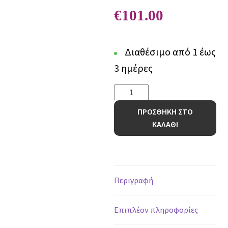
€
101.00
Διαθέσιμο από 1 έως
3 ημέρες
Χαλί
Teora
ΠΡΟΣΘΗΚΗ ΣΤΟ
20521
ΚΑΛΑΘΙ
-
140
x
200
cm
Περιγραφή
ποσότητα
Επιπλέον πληροφορίες