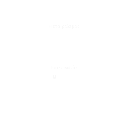
Επικοινωνία
Φόρμα Υπαναχώρησης
Η εταιρεία μας
Για εμάς
Ευκαιρίες Καριέρας
Όροι Χρήσης & Συναλλαγής
Επικοινωνία
210 2911694
sales@linohome.gr
ΑΡ. ΓΕΜΗ: 132380001000
Επικοινωνία
ΚΑΛΕΣΤΕ ΜΑΣ