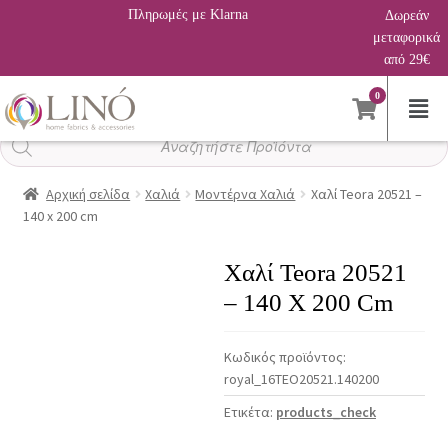
Πληρωμές με Klarna
Δωρεάν
μεταφορικά
από 29€
0
Αναζήτηση
προϊόντων
Αρχική σελίδα
Χαλιά
Μοντέρνα Χαλιά
Χαλί Teora 20521 –
140 x 200 cm
Χαλί Teora 20521
– 140 X 200 Cm
Κωδικός προϊόντος:
royal_16TEO20521.140200
Ετικέτα:
products_check