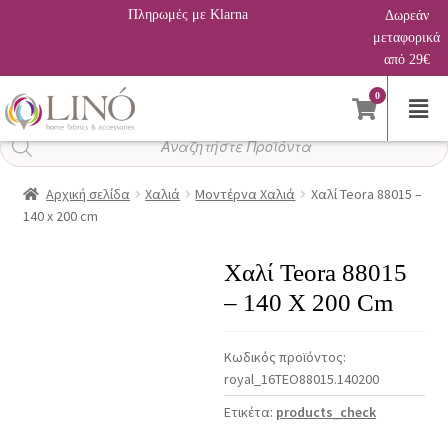
Πληρωμές με Klarna
Δωρεάν
μεταφορικά
από 29€
0
Αναζήτηση
προϊόντων
Αρχική σελίδα
Χαλιά
Μοντέρνα Χαλιά
Χαλί Teora 88015 –
140 x 200 cm
Χαλί Teora 88015
– 140 X 200 Cm
Κωδικός προϊόντος:
royal_16TEO88015.140200
Ετικέτα:
products_check