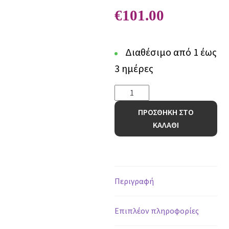
€
101.00
Διαθέσιμο από 1 έως
3 ημέρες
Χαλί
Teora
ΠΡΟΣΘΗΚΗ ΣΤΟ
88015
ΚΑΛΑΘΙ
-
140
x
200
cm
Περιγραφή
ποσότητα
Επιπλέον πληροφορίες