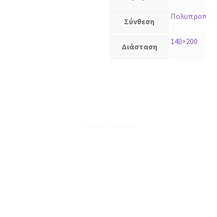
Πολυπροπυλέ
Σύνθεση
140×200
Διάσταση
Οδηγός Αγορών
Ο Λογαριασμός μου
Το Καλάθι μου
Οι Παραγγελίες μου
Τρόποι Αποστολής - Πληρωμής
Πολιτική Επιστροφών