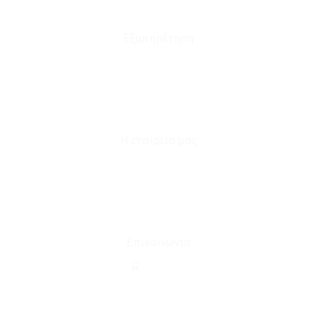
Έξοδα Μεταφορικών
Εξυπηρέτηση
Καταστήματα
Επικοινωνία
Φόρμα Υπαναχώρησης
Η εταιρεία μας
Για εμάς
Ευκαιρίες Καριέρας
Όροι Χρήσης & Συναλλαγής
Επικοινωνία
210 2911694
sales@linohome.gr
ΑΡ. ΓΕΜΗ: 132380001000