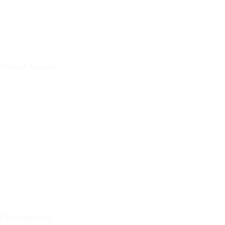
Οδηγός Αγορών
Ο Λογαριασμός μου
Το Καλάθι μου
Οι Παραγγελίες μου
Τρόποι Αποστολής - Πληρωμής
Πολιτική Επιστροφών
Έξοδα Μεταφορικών
Εξυπηρέτηση