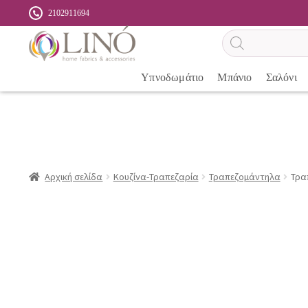
2102911694
Αναζήτηση
προϊόντων
Υπνοδωμάτιο
Μπάνιο
Σαλόνι
Αρχική σελίδα
Κουζίνα-Τραπεζαρία
Τραπεζομάντηλα
Τρα