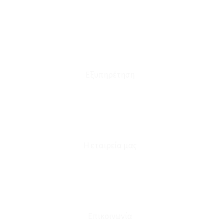
Οι Παραγγελίες μου
Τρόποι Αποστολής - Πληρωμής
Πολιτική Επιστροφών
Έξοδα Μεταφορικών
Εξυπηρέτηση
Καταστήματα
Επικοινωνία
Φόρμα Υπαναχώρησης
Η εταιρεία μας
Για εμάς
Ευκαιρίες Καριέρας
Όροι Χρήσης & Συναλλαγής
Επικοινωνία