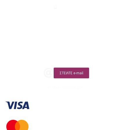
210 2911694
sales@linohome.gr
ΑΡ. ΓΕΜΗ: 132380001000
Επικοινωνία
ΚΑΛΕΣΤΕ ΜΑΣ
ΣΤΕΙΛΤΕ e-mail
ΑΡ. ΓΕΜΗ: 132380001000