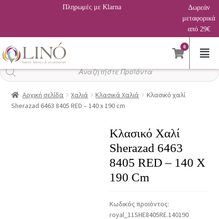
Πληρωμές με Klarna
Δωρεάν
μεταφορικά
από 29€
0
Αναζήτηση
προϊόντων
Αρχική σελίδα
Χαλιά
Κλασικά Χαλιά
Κλασικό χαλί
Sherazad 6463 8405 RED – 140 x 190 cm
Κλασικό Χαλί
Sherazad 6463
8405 RED – 140 X
190 Cm
Κωδικός προϊόντος:
royal_11SHE8405RE.140190