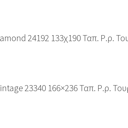
iamond 24192 133χ190 Ταπ. Ρ.ρ. Το
intage 23340 166×236 Ταπ. Ρ.ρ. Του