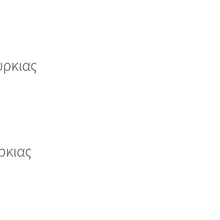
υρκιας
ρκιας