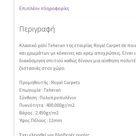
Επιπλέον πληροφορίες
Περιγραφή
Κλασικό χαλί Teheran της εταιρίας Royal Carpet σε πο
και χρωμάτων με κόκκινες και κρεμ αποχρώσεις. Είναι ι
διακόσμηση σπιτιού καθώς δίνουν μια αίσθηση πολυτέλ
ζεστασιάς στον χώρο.
Προμηθευτής : Royal Carpets
Επωνυμία : Teheran
Σύνθεση : Πολυπροπυλένιο
Πυκνότητα : 400.000gr/m2
Βάρος : 2.450gr/m2
Ύψος Πέλους : 12mm
Έχει ελεγχθεί για βλαβερές ουσίες.