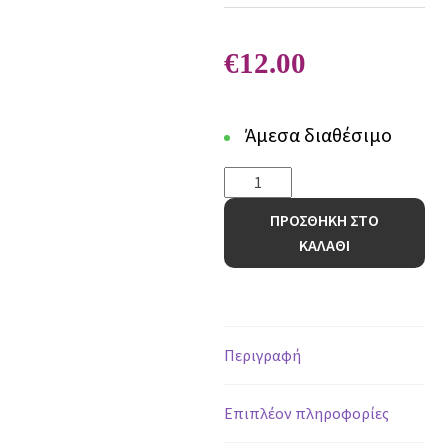
€
12.00
Άμεσα διαθέσιμο
LINO
ΣΕΝΤΟΝΙ
ΠΡΟΣΘΗΚΗ ΣΤΟ
ELBA
ΚΑΛΑΘΙ
50/50
WHITE
270X290
200TC
ποσότητα
Περιγραφή
Επιπλέον πληροφορίες