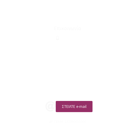
Ευκαιρίες Καριέρας
Όροι Χρήσης & Συναλλαγής
Επικοινωνία
210 2911694
sales@linohome.gr
ΑΡ. ΓΕΜΗ: 132380001000
Επικοινωνία
ΚΑΛΕΣΤΕ ΜΑΣ
ΣΤΕΙΛΤΕ e-mail
ΑΡ. ΓΕΜΗ: 132380001000