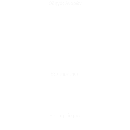
Οδηγός Αγορών
Ο Λογαριασμός μου
Το Καλάθι μου
Οι Παραγγελίες μου
Τρόποι Αποστολής - Πληρωμής
Πολιτική Επιστροφών
Έξοδα Μεταφορικών
Εξυπηρέτηση
Καταστήματα
Επικοινωνία
Φόρμα Υπαναχώρησης
Η εταιρεία μας
Για εμάς