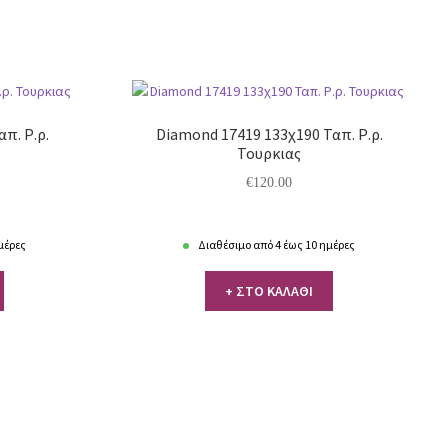
απ. Ρ.ρ.
Diamond 17419 133χ190 Ταπ. Ρ.ρ.
Τουρκιας
€
120.00
μέρες
Διαθέσιμο από 4 έως 10 ημέρες
+ ΣΤΟ ΚΑΛΑΘΙ