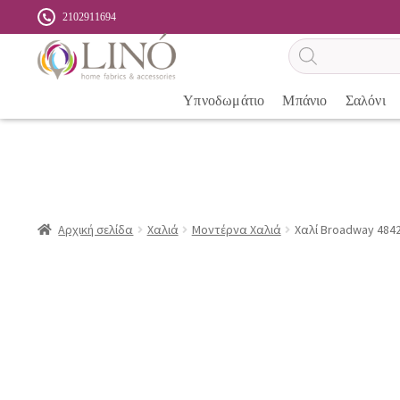
2102911694
Αναζήτηση
προϊόντων
Υπνοδωμάτιο
Μπάνιο
Σαλόνι
Αρχική σελίδα
Χαλιά
Μοντέρνα Χαλιά
Χαλί Broadway 4842