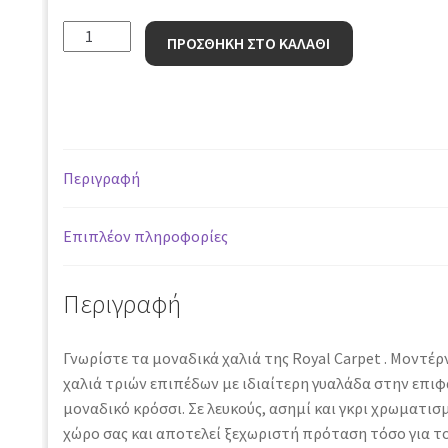
Χαλί
ΠΡΟΣΘΗΚΗ ΣΤΟ ΚΑΛΑΘΙ
Broadway
4842C
-
160
x
Περιγραφή
230
cm
ποσότητα
Επιπλέον πληροφορίες
Περιγραφή
Γνωρίστε τα μοναδικά χαλιά της Royal Carpet . Μοντέ
χαλιά τριών επιπέδων με ιδιαίτερη γυαλάδα στην επιφ
μοναδικό κρόσσι. Σε λευκούς, ασημί και γκρι χρωματισ
χώρο σας και αποτελεί ξεχωριστή πρόταση τόσο για το