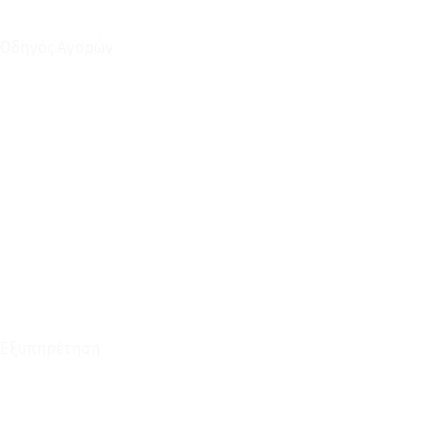
Οδηγός Αγορών
Ο Λογαριασμός μου
Το Καλάθι μου
Οι Παραγγελίες μου
Τρόποι Αποστολής - Πληρωμής
Πολιτική Επιστροφών
Έξοδα Μεταφορικών
Εξυπηρέτηση
Καταστήματα
Επικοινωνία