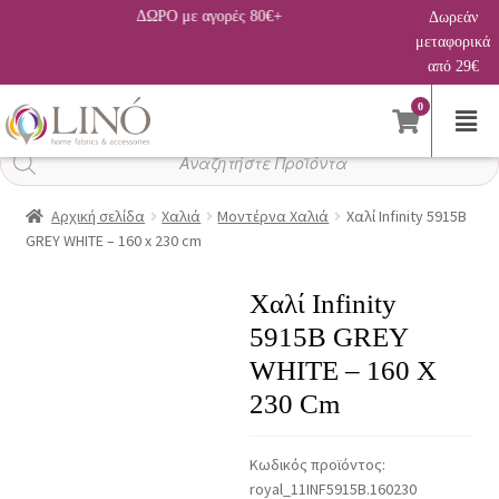
ΔΩΡΟ με αγορές 80€+
Δωρεάν
μεταφορικά
από 29€
0
Αναζήτηση
προϊόντων
Αρχική σελίδα
Χαλιά
Μοντέρνα Χαλιά
Χαλί Infinity 5915B
GREY WHITE – 160 x 230 cm
Χαλί Infinity
5915B GREY
WHITE – 160 X
230 Cm
Κωδικός προϊόντος:
royal_11INF5915B.160230