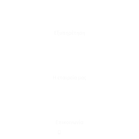
Πολιτική Επιστροφών
Έξοδα Μεταφορικών
Εξυπηρέτηση
Καταστήματα
Επικοινωνία
Φόρμα Υπαναχώρησης
Η εταιρεία μας
Για εμάς
Ευκαιρίες Καριέρας
Όροι Χρήσης & Συναλλαγής
Επικοινωνία
210 2911694