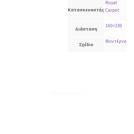
Royal
Κατασκευαστής
Carpet
160×230
Διάσταση
Μοντέρνο
Σχέδιο
Οδηγός Αγορών
Ο Λογαριασμός μου
Το Καλάθι μου
Οι Παραγγελίες μου
Τρόποι Αποστολής - Πληρωμής