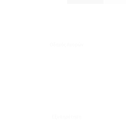
Οδηγός Αγορών
Ο Λογαριασμός μου
Το Καλάθι μου
Οι Παραγγελίες μου
Τρόποι Αποστολής - Πληρωμής
Πολιτική Επιστροφών
Έξοδα Μεταφορικών
Εξυπηρέτηση
Καταστήματα