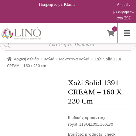
Πληρωμές με Klarna
Δωρεάν
μεταφορικά
από 29€
0
Αναζήτηση
προϊόντων
Αρχική σελίδα
Χαλιά
Μοντέρνα Χαλιά
Χαλί Solid 1391
CREAM – 160 x 230 cm
Χαλί Solid 1391
CREAM – 160 X
230 Cm
Κωδικός προϊόντος:
royal_11SOL1391.160230
Ετικέτες:
products_check
,