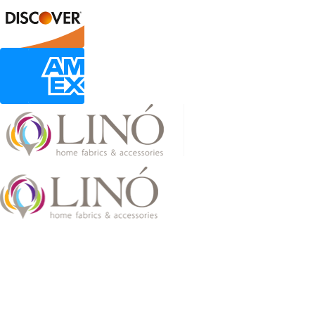
2026 LinoHome
Powered by:
nevma.gr