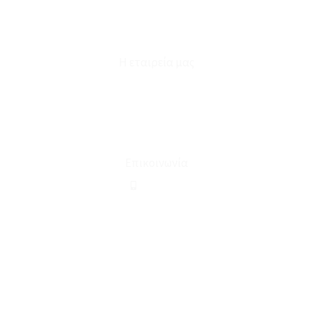
Επικοινωνία
Φόρμα Υπαναχώρησης
Η εταιρεία μας
Για εμάς
Ευκαιρίες Καριέρας
Όροι Χρήσης & Συναλλαγής
Επικοινωνία
210 2911694
sales@linohome.gr
ΑΡ. ΓΕΜΗ: 132380001000
Επικοινωνία
ΚΑΛΕΣΤΕ ΜΑΣ