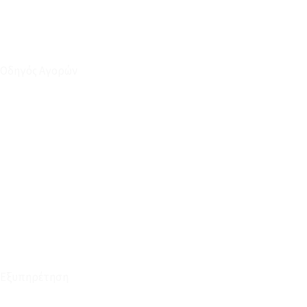
Οδηγός Αγορών
Ο Λογαριασμός μου
Το Καλάθι μου
Οι Παραγγελίες μου
Τρόποι Αποστολής - Πληρωμής
Πολιτική Επιστροφών
Έξοδα Μεταφορικών
Εξυπηρέτηση