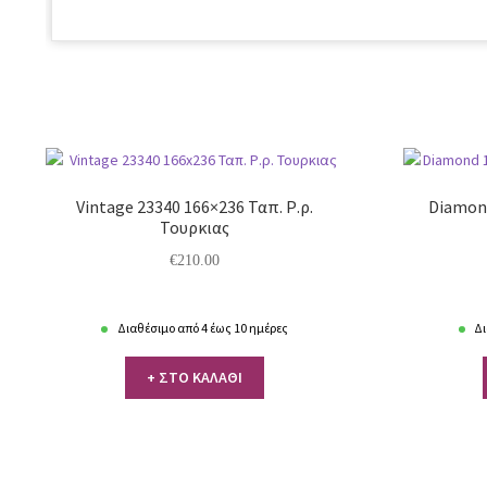
Vintage 23340 166×236 Ταπ. Ρ.ρ.
Diamond
Τουρκιας
€
210.00
Διαθέσιμο από 4 έως 10 ημέρες
Δι
+ ΣΤΟ ΚΑΛΑΘΙ