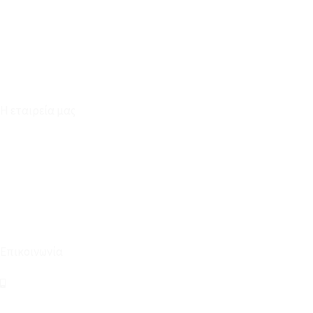
Καταστήματα
Επικοινωνία
Φόρμα Υπαναχώρησης
Η εταιρεία μας
Για εμάς
Ευκαιρίες Καριέρας
Όροι Χρήσης & Συναλλαγής
Επικοινωνία
210 2911694
sales@linohome.gr