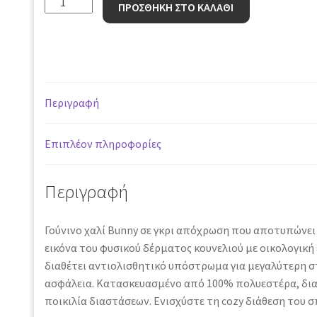
ΠΡΟΣΘΗΚΗ ΣΤΟ ΚΑΛΑΘΙ
χαλί
Bunny
Kids
Cloud
Pink
Περιγραφή
-
80
x
Επιπλέον πληροφορίες
120
cm
Περιγραφή
ποσότητα
Γούνινο χαλί Bunny σε γκρι απόχρωση που αποτυπώνει
εικόνα του φυσικού δέρματος κουνελιού με οικολογική
διαθέτει αντιολισθητικό υπόστρωμα για μεγαλύτερη 
ασφάλεια. Κατασκευασμένο από 100% πολυεστέρα, διακ
ποικιλία διαστάσεων. Ενισχύστε τη cozy διάθεση του σ