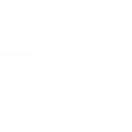
Οδηγός Αγορών
Ο Λογαριασμός μου
Το Καλάθι μου
Οι Παραγγελίες μου
Τρόποι Αποστολής - Πληρωμής
Πολιτική Επιστροφών
Έξοδα Μεταφορικών