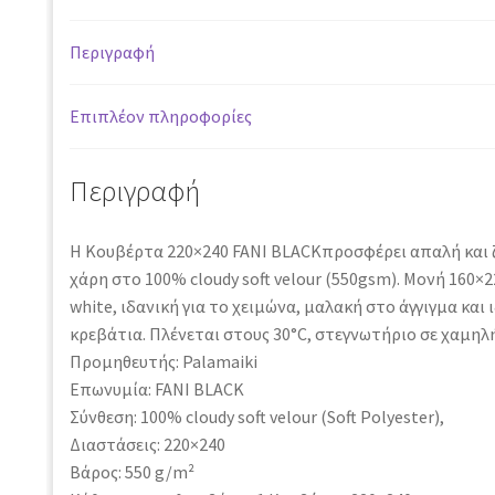
ποσότητα
Περιγραφή
Επιπλέον πληροφορίες
Περιγραφή
Η Κουβέρτα 220×240 FANI BLACKπροσφέρει απαλή και 
χάρη στο 100% cloudy soft velour (550gsm). Μονή 160×2
white, ιδανική για το χειμώνα, μαλακή στο άγγιγμα και 
κρεβάτια. Πλένεται στους 30°C, στεγνωτήριο σε χαμηλ
Προμηθευτής: Palamaiki
Επωνυμία: FANI BLACK
Σύνθεση: 100% cloudy soft velour (Soft Polyester),
Διαστάσεις: 220×240
Βάρος: 550 g/m²