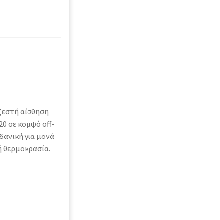
ζεστή αίσθηση
20 σε κομψό off-
ιδανική για μονά
ή θερμοκρασία.