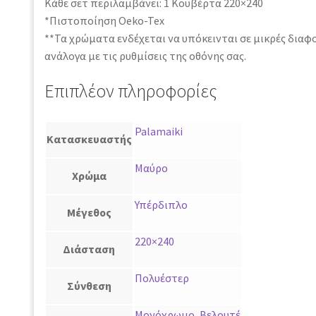
Κάθε σετ περιλαμβάνει: 1 Κουβέρτα 220×240
*Πιστοποίηση Oeko-Tex
**Τα χρώματα ενδέχεται να υπόκεινται σε μικρές διαφ
ανάλογα με τις ρυθμίσεις της οθόνης σας.
Επιπλέον πληροφορίες
Palamaiki
Κατασκευαστής
Μαύρο
Χρώμα
Υπέρδιπλο
Μέγεθος
220×240
Διάσταση
Πολυέστερ
Σύνθεση
Μονόχρωμο
,
Βελουτέ