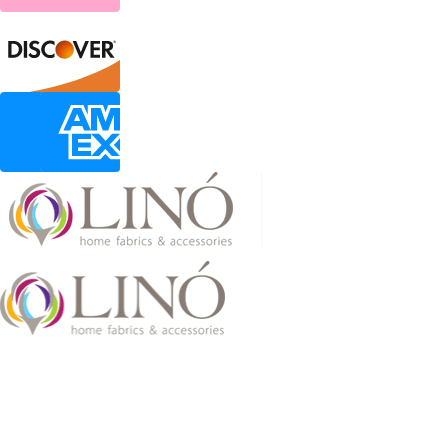
2026 LinoHome
Powered by:
nevma.gr