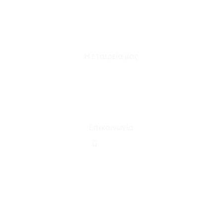
Καταστήματα
Επικοινωνία
Φόρμα Υπαναχώρησης
Η εταιρεία μας
Για εμάς
Ευκαιρίες Καριέρας
Όροι Χρήσης & Συναλλαγής
Επικοινωνία
210 2911694
sales@linohome.gr
ΑΡ. ΓΕΜΗ: 132380001000
Επικοινωνία