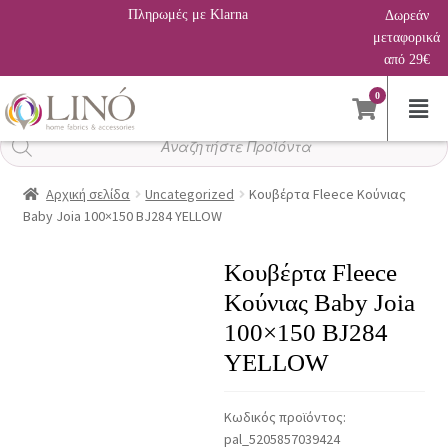
Πληρωμές με Klarna
Δωρεάν
μεταφορικά
από 29€
0
Αναζήτηση
προϊόντων
Αρχική σελίδα
Uncategorized
Κουβέρτα Fleece Κούνιας
Baby Joia 100×150 BJ284 YELLOW
Κουβέρτα Fleece
Κούνιας Baby Joia
100×150 BJ284
YELLOW
Κωδικός προϊόντος:
pal_5205857039424