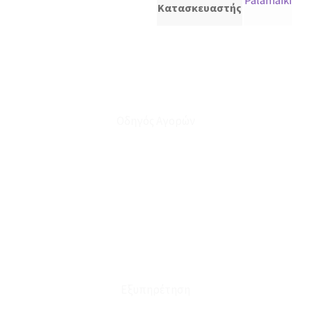
Palamaiki
Κατασκευαστής
Οδηγός Αγορών
Ο Λογαριασμός μου
Το Καλάθι μου
Οι Παραγγελίες μου
Τρόποι Αποστολής - Πληρωμής
Πολιτική Επιστροφών
Έξοδα Μεταφορικών
Εξυπηρέτηση