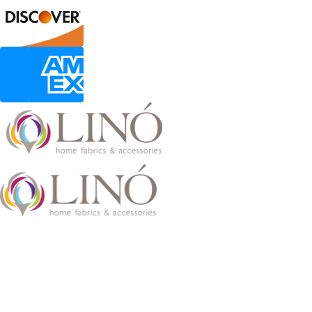
2026 LinoHome
Powered by:
nevma.gr