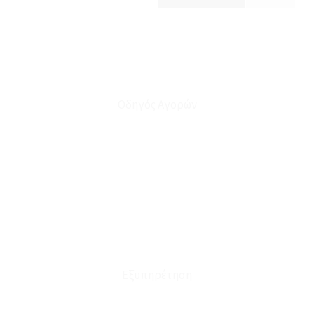
Οδηγός Αγορών
Ο Λογαριασμός μου
Το Καλάθι μου
Οι Παραγγελίες μου
Τρόποι Αποστολής - Πληρωμής
Πολιτική Επιστροφών
Έξοδα Μεταφορικών
Εξυπηρέτηση
Καταστήματα