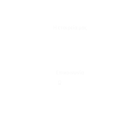
Επικοινωνία
Φόρμα Υπαναχώρησης
Η εταιρεία μας
Για εμάς
Ευκαιρίες Καριέρας
Όροι Χρήσης & Συναλλαγής
Επικοινωνία
210 2911694
sales@linohome.gr
ΑΡ. ΓΕΜΗ: 132380001000
Επικοινωνία
ΚΑΛΕΣΤΕ ΜΑΣ