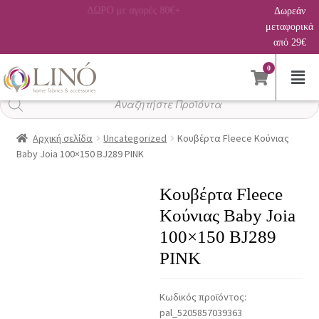
−20% στο 2ο σεντόνι
Δωρεάν
μεταφορικά
από 29€
0
Αναζήτηση
προϊόντων
Αρχική σελίδα
Uncategorized
Κουβέρτα Fleece Κούνιας
Baby Joia 100×150 BJ289 PINK
Κουβέρτα Fleece
Κούνιας Baby Joia
100×150 BJ289
PINK
Κωδικός προϊόντος:
pal_5205857039363