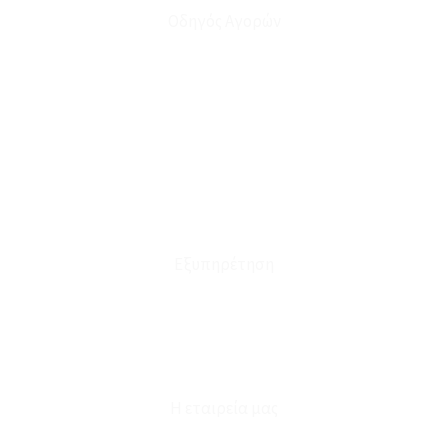
Οδηγός Αγορών
Ο Λογαριασμός μου
Το Καλάθι μου
Οι Παραγγελίες μου
Τρόποι Αποστολής - Πληρωμής
Πολιτική Επιστροφών
Έξοδα Μεταφορικών
Εξυπηρέτηση
Καταστήματα
Επικοινωνία
Φόρμα Υπαναχώρησης
Η εταιρεία μας
Για εμάς