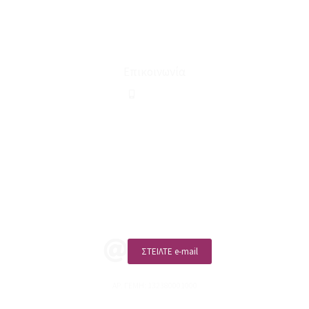
Ευκαιρίες Καριέρας
Όροι Χρήσης & Συναλλαγής
Επικοινωνία
210 2911694
sales@linohome.gr
ΑΡ. ΓΕΜΗ: 132380001000
Επικοινωνία
ΚΑΛΕΣΤΕ ΜΑΣ
ΣΤΕΙΛΤΕ e-mail
ΑΡ. ΓΕΜΗ: 132380001000