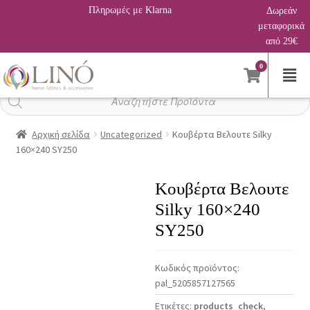
Πληρωμές με Klarna
Δωρεάν
μεταφορικά
από 29€
0
Αναζήτηση
προϊόντων
Αρχική σελίδα
Uncategorized
Κουβέρτα Βελουτε Silky
160×240 SY250
Κουβέρτα Βελουτε
Silky 160×240
SY250
Κωδικός προϊόντος:
pal_5205857127565
Ετικέτες:
products_check
,