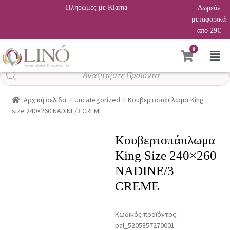
Πληρωμές με Klarna
Δωρεάν
μεταφορικά
από 29€
0
Αναζήτηση
προϊόντων
Αρχική σελίδα
Uncategorized
Κουβερτοπάπλωμα King
size 240×260 NADINE/3 CREME
Κουβερτοπάπλωμα
King Size 240×260
NADINE/3
CREME
Κωδικός προϊόντος:
pal_5205857270001