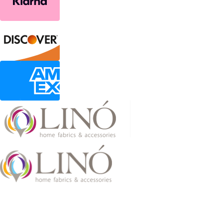
2026 LinoHome
Powered by:
nevma.gr