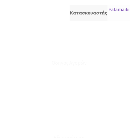
Palamaiki
Κατασκευαστής
Οδηγός Αγορών
Ο Λογαριασμός μου
Το Καλάθι μου
Οι Παραγγελίες μου
Τρόποι Αποστολής - Πληρωμής
Πολιτική Επιστροφών
Έξοδα Μεταφορικών
Εξυπηρέτηση