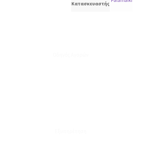
Palamaiki
Κατασκευαστής
Οδηγός Αγορών
Ο Λογαριασμός μου
Το Καλάθι μου
Οι Παραγγελίες μου
Τρόποι Αποστολής - Πληρωμής
Πολιτική Επιστροφών
Έξοδα Μεταφορικών
Εξυπηρέτηση