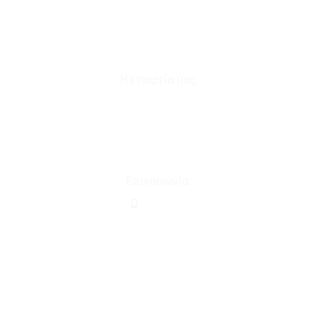
Καταστήματα
Επικοινωνία
Φόρμα Υπαναχώρησης
Η εταιρεία μας
Για εμάς
Ευκαιρίες Καριέρας
Όροι Χρήσης & Συναλλαγής
Επικοινωνία
210 2911694
sales@linohome.gr
ΑΡ. ΓΕΜΗ: 132380001000
Επικοινωνία