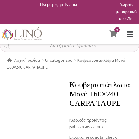
Πληρωμές με Klarna
Δωρεάν
μεταφορικά
από 29€
0
Αναζήτηση
προϊόντων
Αρχική σελίδα
Uncategorized
Κουβερτοπάπλωμα Μονό
160×240 CARPA TAUPE
Κουβερτοπάπλωμα
Μονό 160×240
CARPA TAUPE
Κωδικός προϊόντος:
pal_5205857270025
Ετικέτα:
products_check