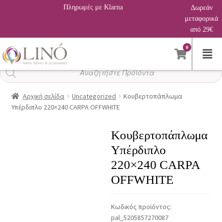
Πληρωμές με Klarna
Δωρεάν
μεταφορικά
από 29€
0
Αναζήτηση
προϊόντων
Αρχική σελίδα
Uncategorized
Κουβερτοπάπλωμα
Υπέρδιπλο 220×240 CARPA OFFWHITE
Κουβερτοπάπλωμα
Υπέρδιπλο
220×240 CARPA
OFFWHITE
Κωδικός προϊόντος:
pal_5205857270087