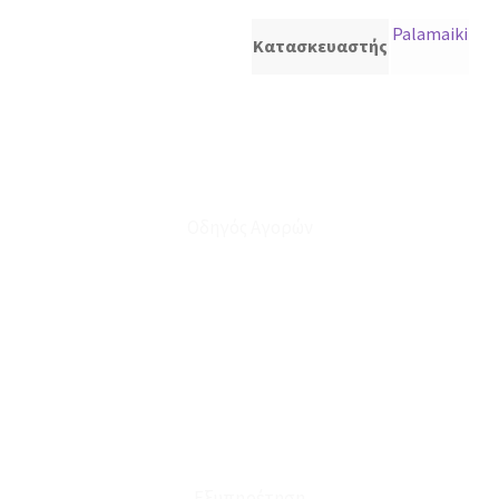
Palamaiki
Κατασκευαστής
Οδηγός Αγορών
Ο Λογαριασμός μου
Το Καλάθι μου
Οι Παραγγελίες μου
Τρόποι Αποστολής - Πληρωμής
Πολιτική Επιστροφών
Έξοδα Μεταφορικών
Εξυπηρέτηση