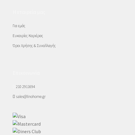
Η εταιρεία μας
Για εμάς
Ευκαιρίες Καριέρας
Όροι Χρήσης & Συναλλαγής
Επικοινωνία
210 2911694
sales@linohome.gr