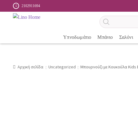
2102911694
Αναζήτηση
προϊόντων
Υπνοδωμάτιο
Μπάνιο
Σαλόνι
Αρχική σελίδα
Uncategorized
Μπουρνούζι με Κουκούλα Kids