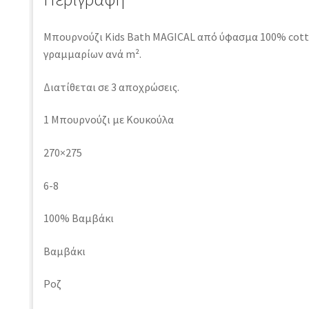
Μπουρνούζι Kids Bath MAGICAL από ύφασμα 100% cott
γραμμαρίων ανά m².
Διατίθεται σε 3 αποχρώσεις.
1 Μπουρνούζι με Κουκούλα
270×275
6-8
100% Βαμβάκι
Βαμβάκι
Ροζ