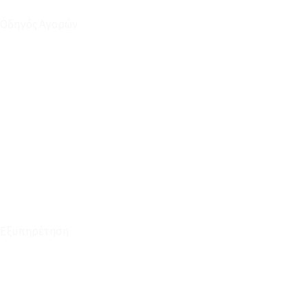
Οδηγός Αγορών
Ο Λογαριασμός μου
Το Καλάθι μου
Οι Παραγγελίες μου
Τρόποι Αποστολής - Πληρωμής
Πολιτική Επιστροφών
Έξοδα Μεταφορικών
Εξυπηρέτηση
Καταστήματα
Επικοινωνία
Φόρμα Υπαναχώρησης