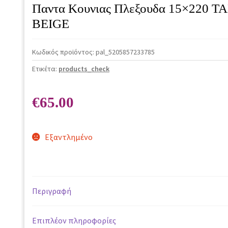
Παντα Κουνιας Πλεξουδα 15×220 
BEIGE
Κωδικός προϊόντος:
pal_5205857233785
Ετικέτα:
products_check
€
65.00
Εξαντλημένο
Περιγραφή
Επιπλέον πληροφορίες