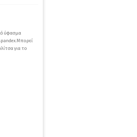
κό ύφασμα
-spandex.Μπορεί
ωλίτσα για το