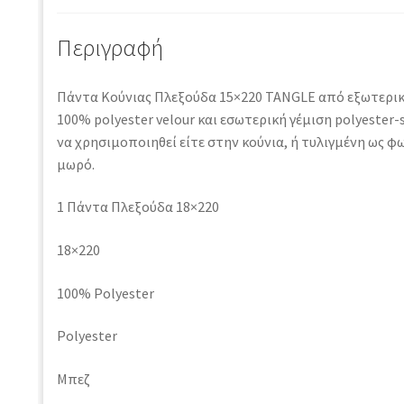
Περιγραφή
Πάντα Κούνιας Πλεξούδα 15×220 TANGLE από εξωτερι
100% polyester velour και εσωτερική γέμιση polyester
να χρησιμοποιηθεί είτε στην κούνια, ή τυλιγμένη ως φ
μωρό.
1 Πάντα Πλεξούδα 18×220
18×220
100% Polyester
Polyester
Μπεζ