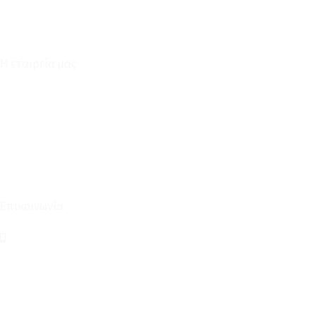
Η εταιρεία μας
Για εμάς
Ευκαιρίες Καριέρας
Όροι Χρήσης & Συναλλαγής
Επικοινωνία
210 2911694
sales@linohome.gr