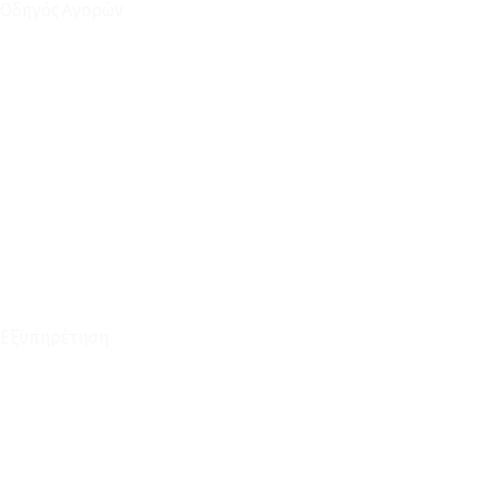
Οδηγός Αγορών
Ο Λογαριασμός μου
Το Καλάθι μου
Οι Παραγγελίες μου
Τρόποι Αποστολής - Πληρωμής
Πολιτική Επιστροφών
Έξοδα Μεταφορικών
Εξυπηρέτηση
Καταστήματα
Επικοινωνία
Φόρμα Υπαναχώρησης