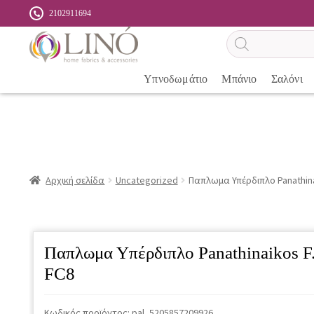
2102911694
Αναζήτηση
προϊόντων
Υπνοδωμάτιο
Μπάνιο
Σαλόνι
Αρχική σελίδα
Uncategorized
Παπλωμα Υπέρδιπλο Panathina
Παπλωμα Υπέρδιπλο Panathinaikos F
FC8
Κωδικός προϊόντος:
pal_5205857209926