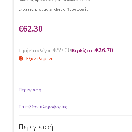
Ετικέτες:
products_check
,
Προσφορές
€
62.30
€
89.00
€
26.70
Τιμή καταλόγου:
Κερδίζετε:
|
Εξαντλημένο
Περιγραφή
Επιπλέον πληροφορίες
Περιγραφή