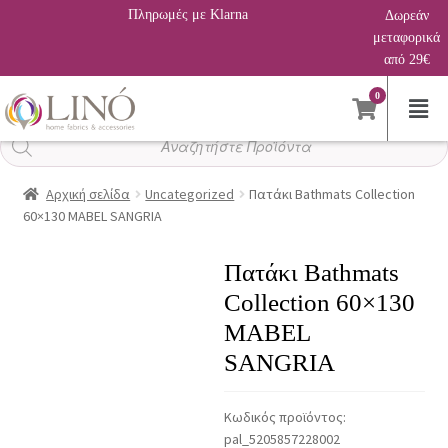
Πληρωμές με Klarna
Δωρεάν
μεταφορικά
από 29€
0
Αναζήτηση
προϊόντων
Αρχική σελίδα
Uncategorized
Πατάκι Bathmats Collection
60×130 MABEL SANGRIA
Πατάκι Bathmats
Collection 60×130
MABEL
SANGRIA
Κωδικός προϊόντος:
pal_5205857228002