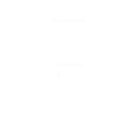
Φόρμα Υπαναχώρησης
Η εταιρεία μας
Για εμάς
Ευκαιρίες Καριέρας
Όροι Χρήσης & Συναλλαγής
Επικοινωνία
210 2911694
sales@linohome.gr
ΑΡ. ΓΕΜΗ: 132380001000
Επικοινωνία
ΚΑΛΕΣΤΕ ΜΑΣ