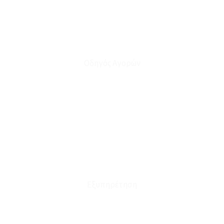
Οδηγός Αγορών
Ο Λογαριασμός μου
Το Καλάθι μου
Οι Παραγγελίες μου
Τρόποι Αποστολής - Πληρωμής
Πολιτική Επιστροφών
Έξοδα Μεταφορικών
Εξυπηρέτηση
Καταστήματα
Επικοινωνία