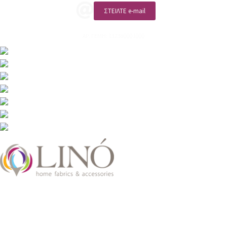
ΣΤΕΙΛΤΕ e-mail
ΑΡ. ΓΕΜΗ: 132380001000
2026 LinoHome
Powered by:
nevma.gr