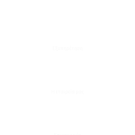
Οι Παραγγελίες μου
Τρόποι Αποστολής - Πληρωμής
Πολιτική Επιστροφών
Έξοδα Μεταφορικών
Εξυπηρέτηση
Καταστήματα
Επικοινωνία
Φόρμα Υπαναχώρησης
Η εταιρεία μας
Για εμάς
Ευκαιρίες Καριέρας
Όροι Χρήσης & Συναλλαγής
Επικοινωνία