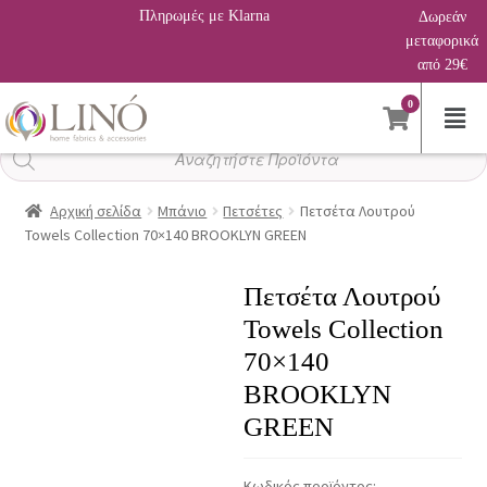
Πληρωμές με Klarna
Δωρεάν
μεταφορικά
από 29€
0
Αναζήτηση
προϊόντων
Αρχική σελίδα
Μπάνιο
Πετσέτες
Πετσέτα Λουτρού
Towels Collection 70×140 BROOKLYN GREEN
Πετσέτα Λουτρού
Towels Collection
70×140
BROOKLYN
GREEN
Κωδικός προϊόντος: