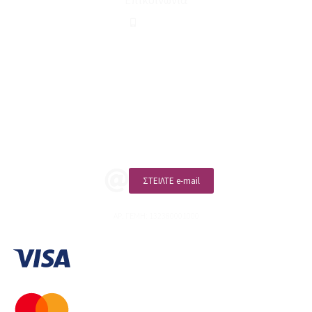
210 2911694
sales@linohome.gr
ΑΡ. ΓΕΜΗ: 132380001000
Επικοινωνία
ΚΑΛΕΣΤΕ ΜΑΣ
ΣΤΕΙΛΤΕ e-mail
ΑΡ. ΓΕΜΗ: 132380001000