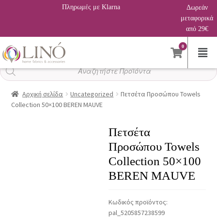
Πληρωμές με Klarna
Δωρεάν
μεταφορικά
από 29€
0
Αναζήτηση
προϊόντων
Αρχική σελίδα
Uncategorized
Πετσέτα Προσώπου Towels
Collection 50×100 BEREN MAUVE
Πετσέτα
Προσώπου Towels
Collection 50×100
BEREN MAUVE
Κωδικός προϊόντος:
pal_5205857238599