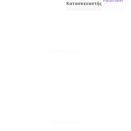
Palamaiki
Κατασκευαστής
Οδηγός Αγορών
Ο Λογαριασμός μου
Το Καλάθι μου
Οι Παραγγελίες μου
Τρόποι Αποστολής - Πληρωμής
Πολιτική Επιστροφών
Έξοδα Μεταφορικών
Εξυπηρέτηση