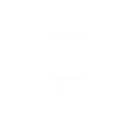
Καταστήματα
Επικοινωνία
Φόρμα Υπαναχώρησης
Η εταιρεία μας
Για εμάς
Ευκαιρίες Καριέρας
Όροι Χρήσης & Συναλλαγής
Επικοινωνία
210 2911694
sales@linohome.gr
ΑΡ. ΓΕΜΗ: 132380001000
Επικοινωνία