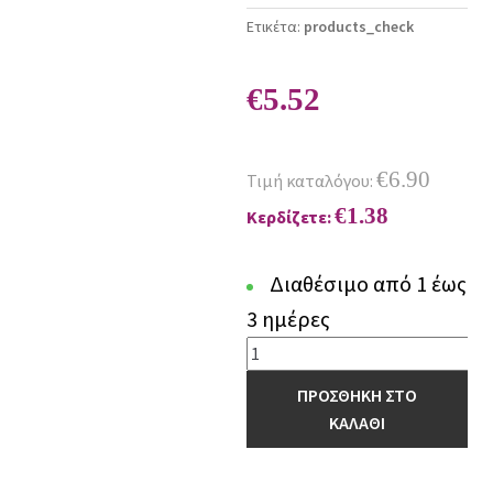
Ετικέτα:
products_check
€
5.52
€
6.90
Τιμή καταλόγου:
€
1.38
Κερδίζετε:
Διαθέσιμο από 1 έως
3 ημέρες
Πετσέτα
Προσώπου
ΠΡΟΣΘΗΚΗ ΣΤΟ
Towels
ΚΑΛΑΘΙ
Collection
50x90
BROOKLYN