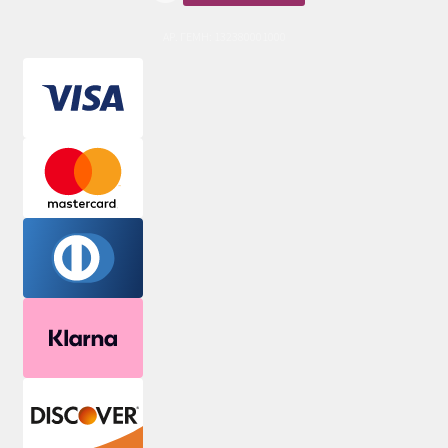
ΑΡ. ΓΕΜΗ: 132380001000