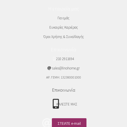
Η εταιρεία μας
Για εμάς
Ευκαιρίες Καριέρας
Όροι Χρήσης & Συναλλαγής
Επικοινωνία
210 2911694
sales@linohome.gr
ΑΡ. ΓΕΜΗ: 132380001000
Επικοινωνία
ΚΑΛΕΣΤΕ ΜΑΣ
ΣΤΕΙΛΤΕ e-mail